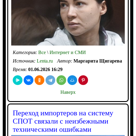
Категория:
Все
\
Интернет и СМИ
Источник:
Lenta.ru
Автор:
Маргарита Щигарева
Время:
01.06.2026 16:29
Наверх
Переход импортеров на систему
СПОТ связали с неизбежными
техническими ошибками