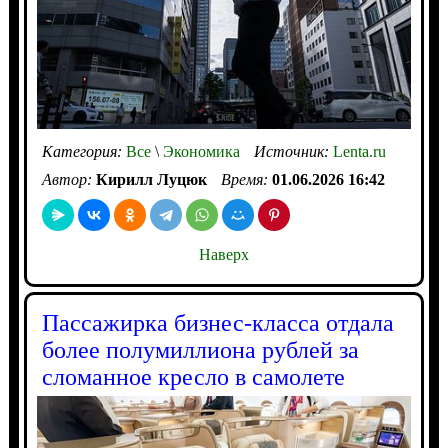
Категория:
Все
\
Экономика
Источник:
Lenta.ru
Автор:
Кирилл Луцюк
Время:
01.06.2026 16:42
Наверх
Пассажирка бизнес-класса отдала
более полумиллиона рублей за
сломанное кресло в самолете