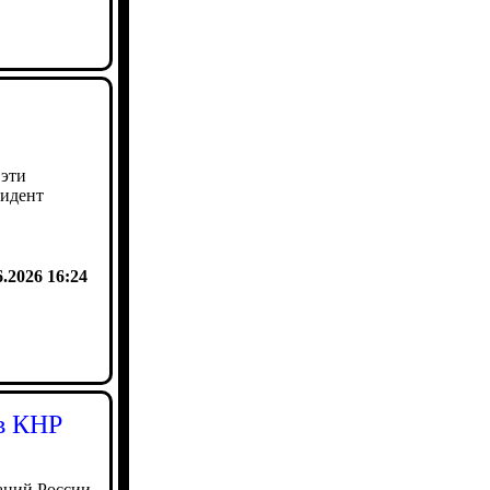
 эти
зидент
6.2026 16:24
 в КНР
аний России