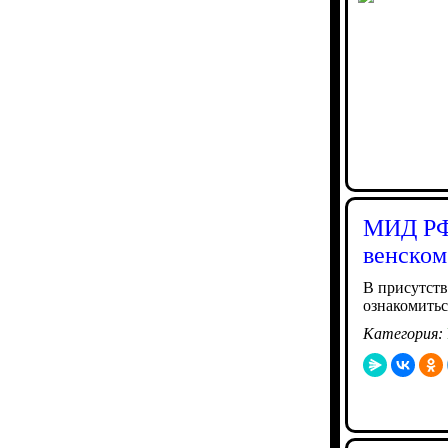
МИД РФ:
венском
В присутств
ознакомитьс
Категория: