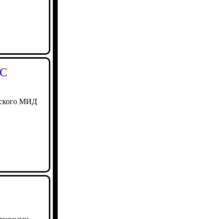
ЕС
анского МИД