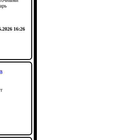
 точными
арь
6.2026 16:26
в
ет