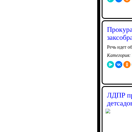
Прокура
заксобр
Речь идет о
Категория:
ЛДПР пр
детсадо