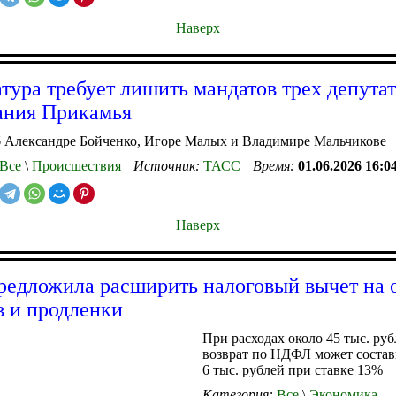
Наверх
тура требует лишить мандатов трех депута
ания Прикамья
б Александре Бойченко, Игоре Малых и Владимире Мальчикове
Все
\
Происшествия
Источник:
ТАСС
Время:
01.06.2026 16:0
Наверх
едложила расширить налоговый вычет на 
в и продленки
При расходах около 45 тыс. руб
возврат по НДФЛ может состав
6 тыс. рублей при ставке 13%
Категория:
Все
\
Экономика