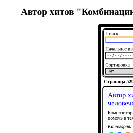
Автор хитов "Комбинации
Поиск
Начальное вр
Сортировка
Страница 5290
Автор х
человеч
Композитор 
помочь в те
Категория: