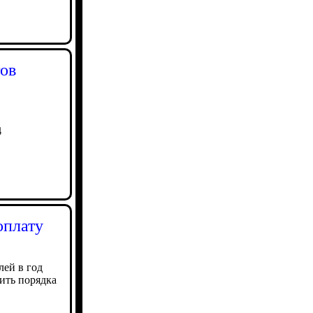
тов
4
оплату
лей в год
ить порядка