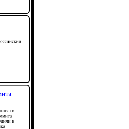
российский
мита
шинян в
аммита
удили в
нка