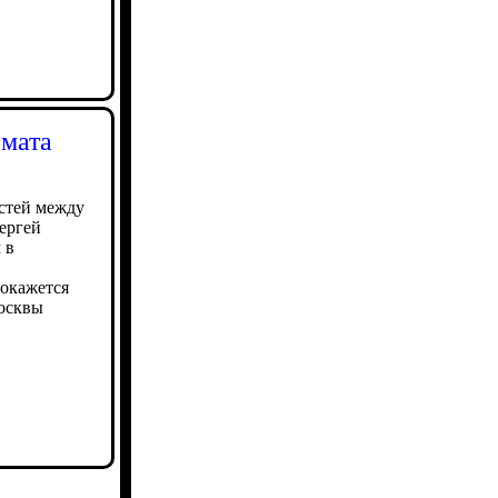
рмата
стей между
ергей
 в
 окажется
Москвы