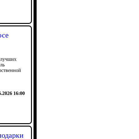
осе
илучших
ль
арственной
6.2026 16:00
подарки