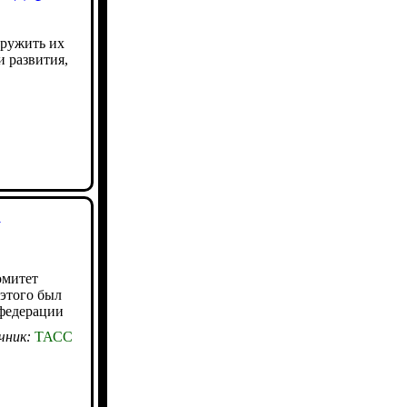
кружить их
и развития,
у
омитет
 этого был
федерации
чник:
ТАСС