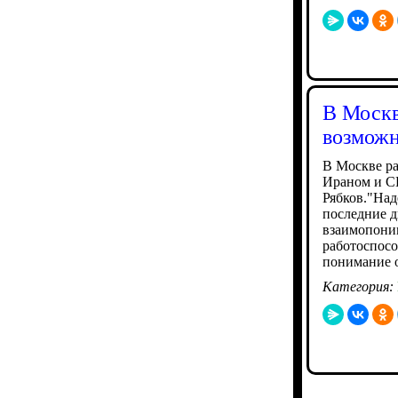
В Москв
возможн
В Москве р
Ираном и С
Рябков."Над
последние д
взаимопоним
работоспосо
понимание 
Категория: