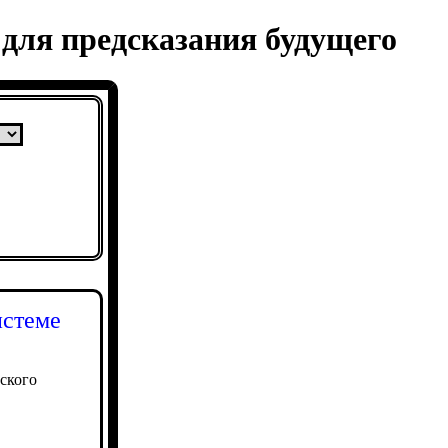
для предсказания будущего
истеме
еского