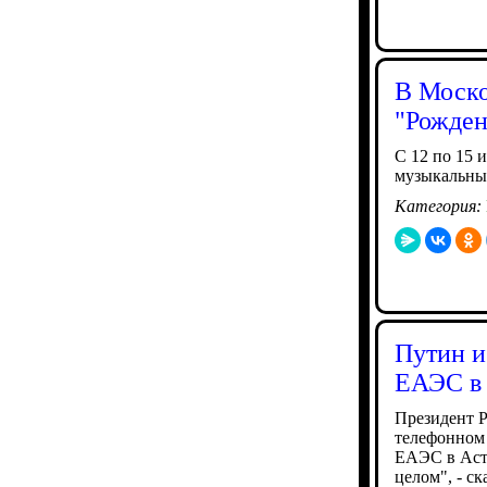
В Моско
"Рожден
С 12 по 15 
музыкальны
Категория:
Путин и
ЕАЭС в
Президент 
телефонном 
ЕАЭС в Аста
целом", - с