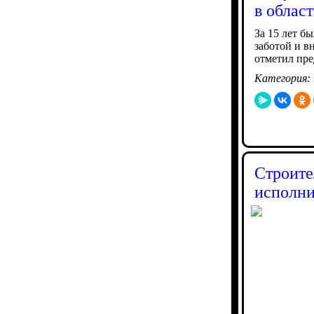
в облас
За 15 лет б
заботой и в
отметил пре
Категория:
Строите
исполни