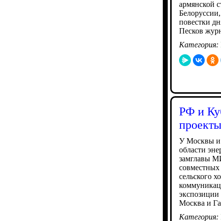
армянской с
Белоруссии
повестки дн
Песков жур
Категория:
РФ и Ку
проекты
У Москвы и 
области эне
замглавы МИ
совместных 
сельского х
коммуникаци
экспозиции 
Москва и Га
Категория: