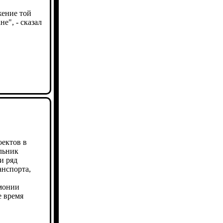
жение той
е", - сказал
оектов в
ельник
и ряд
анспорта,
емонии
е время