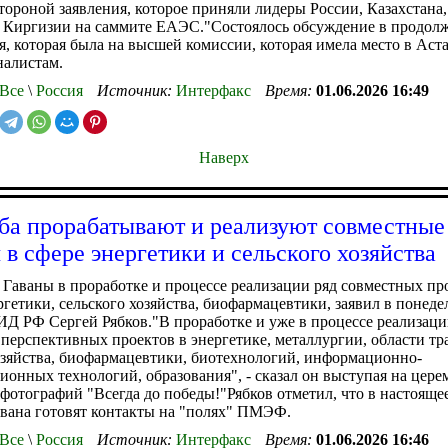
тороной заявления, которое приняли лидеры России, Казахстана,
, Киргизии на саммите ЕАЭС."Состоялось обсуждение в продол
я, которая была на высшей комиссии, которая имела место в Астан
налистам.
Все
\
Россия
Источник:
Интерфакс
Время:
01.06.2026 16:49
Наверх
ба прорабатывают и реализуют совместные
 в сфере энергетики и сельского хозяйства
Гаваны в проработке и процессе реализации ряд совместных пр
ргетики, сельского хозяйства, биофармацевтики, заявил в понед
Д РФ Сергей Рябков."В проработке и уже в процессе реализаци
перспективных проектов в энергетике, металлургии, области тр
озяйства, биофармацевтики, биотехнологий, информационно-
онных технологий, образования", - сказал он выступая на цер
фотографий "Всегда до победы!"Рябков отметил, что в настояще
вана готовят контакты на "полях" ПМЭФ.
Все
\
Россия
Источник:
Интерфакс
Время:
01.06.2026 16:46