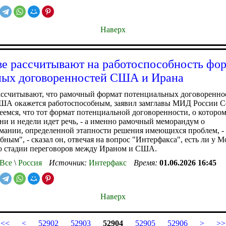
Наверх
е рассчитывают на работоспособность фо
ых договоренностей США и Ирана
ассчитывают, что рамочный формат потенциальных договоренно
ША окажется работоспособным, заявил замглавы МИД России С
еемся, что тот формат потенциальной договоренности, о котором
ни и недели идет речь, - а именно рамочный меморандум о
ании, определенной этапности решения имеющихся проблем, -
бным", - сказал он, отвечая на вопрос "Интерфакса", есть ли у 
о стадии переговоров между Ираном и США.
Все
\
Россия
Источник:
Интерфакс
Время:
01.06.2026 16:45
Наверх
<<
<
52902
52903
52904
52905
52906
>
>>