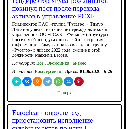
Гендиректор «Русагро» Липатов
покинул пост после перехода
активов в управление РСХБ
Гендиректор ПАО «группа "Русагро"» Тимур
Липатов ушел с поста после перехода активов в
управление ООО «РСХБ -- Финанс» (структуры
Россельхозбанка), указано на сайте раскрытия
информации. Тимур Липатов возглавил группу
«Русагро» в январе 2022 года, сменив в этой
должности Максима Басова.
Категория:
Все
\
Экономика
\
Бизнес
Источник:
Коммерсантъ
Время:
01.06.2026 16:26
Наверх
Euroclear попросил суд
приостановить исполнение
судебных актов по иску ЦБ