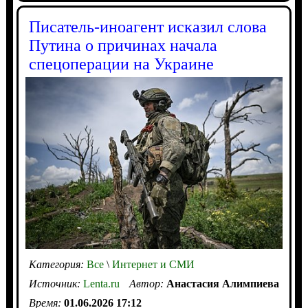
Писатель-иноагент исказил слова
Путина о причинах начала
спецоперации на Украине
Категория:
Все
\
Интернет и СМИ
Источник:
Lenta.ru
Автор:
Анастасия Алимпиева
Время:
01.06.2026 17:12