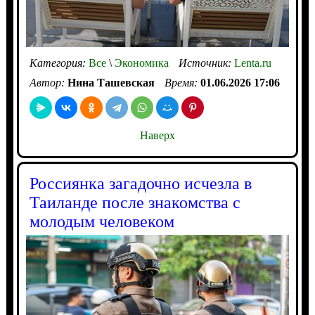
Категория:
Все
\
Экономика
Источник:
Lenta.ru
Автор:
Нина Ташевская
Время:
01.06.2026 17:06
Наверх
Россиянка загадочно исчезла в
Таиланде после знакомства с
молодым человеком