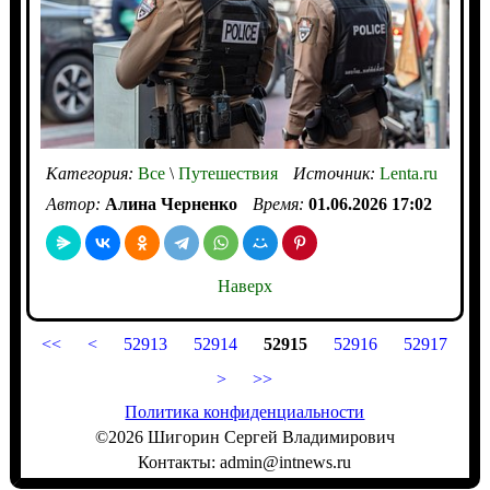
Категория:
Все
\
Путешествия
Источник:
Lenta.ru
Автор:
Алина Черненко
Время:
01.06.2026 17:02
Наверх
<<
<
52913
52914
52915
52916
52917
>
>>
Политика конфиденциальности
©2026 Шигорин Сергей Владимирович
Контакты: admin@intnews.ru