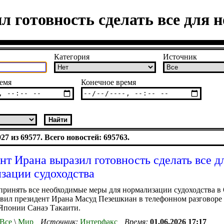
 готовность сделать все для 
Категория
Источник
емя
Конечное время
7 из 69577. Всего новостей: 695763.
нт Ирана выразил готовность сделать все д
зации судоходства
принять все необходимые меры для нормализации судоходства в
явил президент Ирана Масуд Пезешкиан в телефонном разговоре 
Японии Санаэ Такаити.
Все
\
Мир
Источник:
Интерфакс
Время:
01.06.2026 17:17