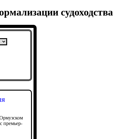
нормализации судоходства
ля
 Ормузском
с премьер-