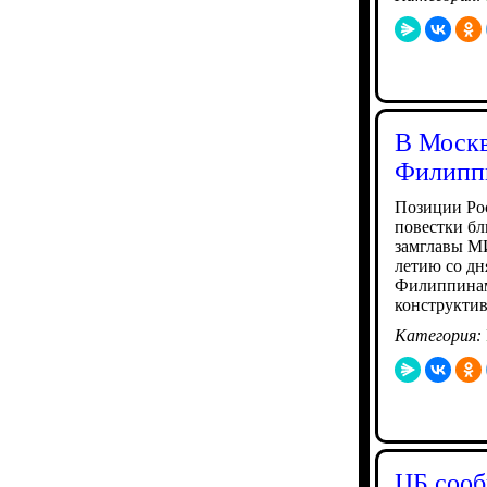
В Москв
Филипп
Позиции Ро
повестки бл
замглавы МИ
летию со дн
Филиппинам
конструкти
Категория:
ЦБ сооб