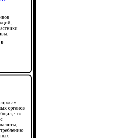
ивов
нкций,
частники
ивы.
10
опросам
ных органов
бщил, что
 с
валюты,
отреблению
вных