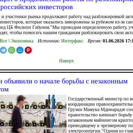
 российских инвесторов
 и участники рынка продолжают работу над разблокировкой акт
инвесторов, которые оказались заморожены за рубежом из-за са
пред ЦБ Филипп Габуния."Мы проводим определенную работу, у
дят, чтобы помогать нашим гражданам разблокировать свои акт
Все
\
Экономика
Источник:
Интерфакс
Время:
01.06.2026 17:
Наверх
и объявили о начале борьбы с незаконным
гом
Государственный министр по в
координации правоохранитель
Грузии Мамука Мдинарадзе соо
правительство начинает борьбу
незаконным майнингом крипто
приводящему к чрезмерному п
электроэнергии."Одним из гла