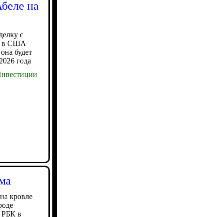
Абеле на
делку с
в в США
 она будет
2026 года
нвестиции
ома
на кровле
роде
 РБК в