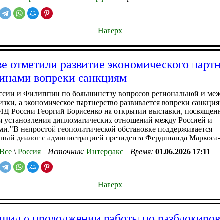
Наверх
е отметили развитие экономического партн
инами вопреки санкциям
ссии и Филиппин по большинству вопросов региональной и ме
изки, а экономическое партнерство развивается вопреки санкция
Д России Георгий Борисенко на открытии выставки, посвященн
я установления дипломатических отношений между Россией и
и."В непростой геополитической обстановке поддерживается
вный диалог с администрацией президента Фердинанда Маркоса
Все
\
Россия
Источник:
Интерфакс
Время:
01.06.2026 17:11
Наверх
щил о продолжении работы по разблокиров