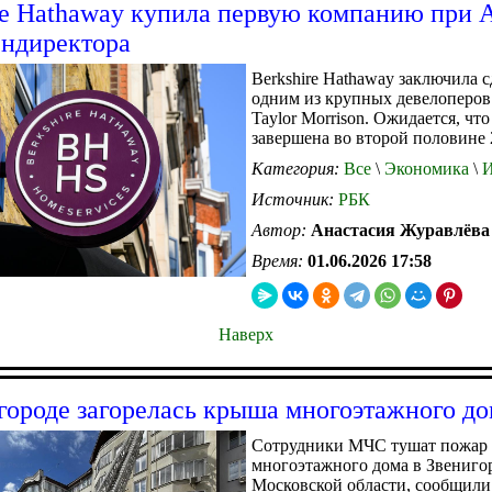
re Hathaway купила первую компанию при 
ендиректора
Berkshire Hathaway заключила с
одним из крупных девелоперо
Taylor Morrison. Ожидается, что
завершена во второй половине 
Категория:
Все
\
Экономика
\
И
Источник:
РБК
Автор:
Анастасия Журавлёва
Время:
01.06.2026 17:58
Наверх
городе загорелась крыша многоэтажного д
Сотрудники МЧС тушат пожар 
многоэтажного дома в Звениго
Московской области, сообщили