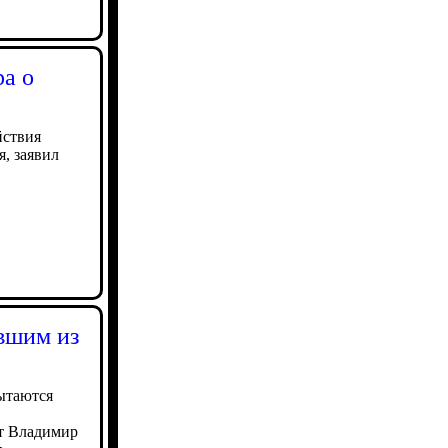
ра о
йствия
, заявил
вшим из
пытаются
нт Владимир