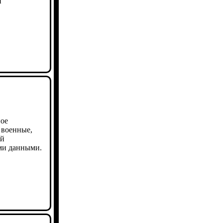
и
ное
 военные,
ий
ми данными.