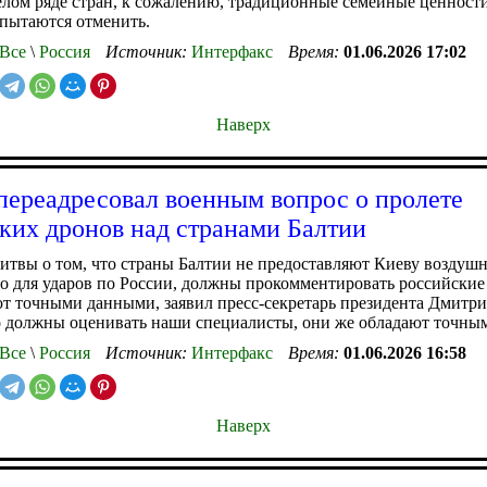
лом ряде стран, к сожалению, традиционные семейные ценност
пытаются отменить.
Все
\
Россия
Источник:
Интерфакс
Время:
01.06.2026 17:02
Наверх
переадресовал военным вопрос о пролете
ких дронов над странами Балтии
итвы о том, что страны Балтии не предоставляют Киеву воздуш
о для ударов по России, должны прокомментировать российские
т точными данными, заявил пресс-секретарь президента Дмитр
о должны оценивать наши специалисты, они же обладают точны
Все
\
Россия
Источник:
Интерфакс
Время:
01.06.2026 16:58
Наверх