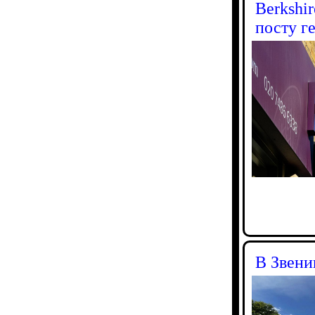
Berkshi
посту г
В Звени