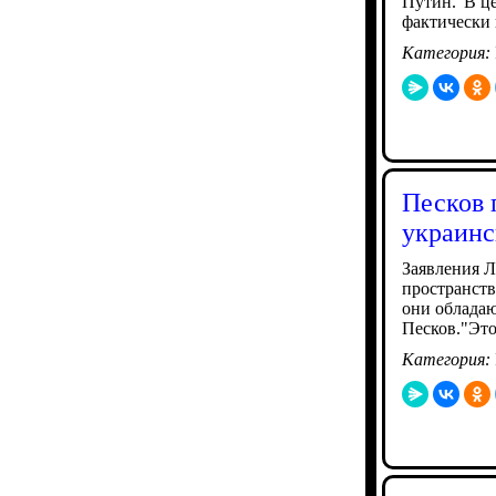
Путин."В це
фактически 
Категория:
Песков 
украинс
Заявления Л
пространств
они обладаю
Песков."Эт
Категория: