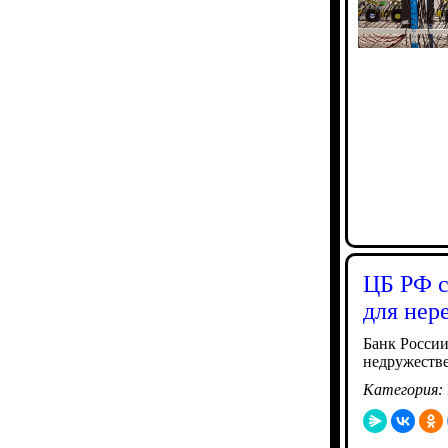
ЦБ РФ с
для нер
Банк России
недружестве
Категория: