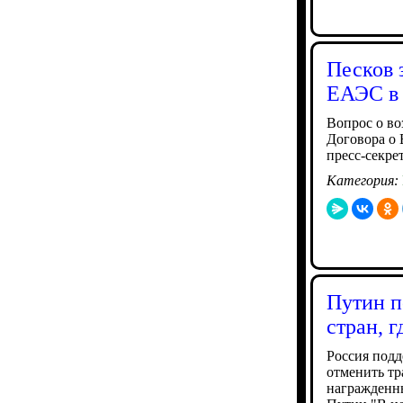
Песков 
ЕАЭС в 
Вопрос о в
Договора о 
пресс-секре
Категория:
Путин п
стран, 
Россия подд
отменить тр
награжденны