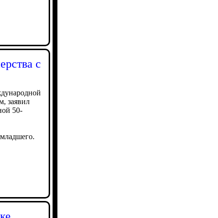
ерства с
ждународной
м, заявил
ой 50-
-младшего.
ке