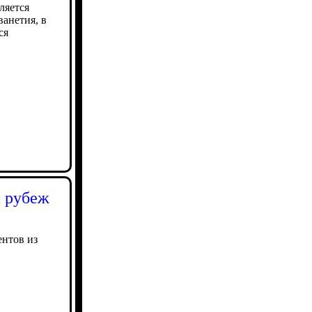
ляется
анетия, в
ся
а рубеж
ентов из