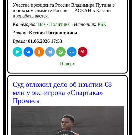
Участие президента России Владимира Путина в
июньском саммите Россия — АСЕАН в Казани
прорабатывается.
Категория:
Все
\
Политика
Источник:
РБК
Автор:
Ксения Потрошилина
Время:
01.06.2026 17:53
Наверх
Суд отложил дело об изъятии €8
млн у экс-игрока «Спартака»
Промеса