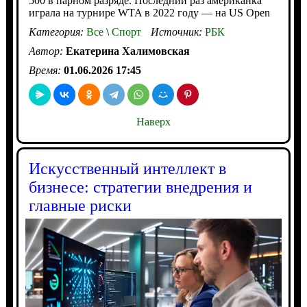
500 в парном разряде. Последний раз американка
играла на турнире WTA в 2022 году — на US Open
Категория:
Все
\
Спорт
Источник:
РБК
Автор:
Екатерина Халимовская
Время:
01.06.2026 17:45
Наверх
Искусственный интеллект в
бизнесе: стратегии внедрения и
главные риски