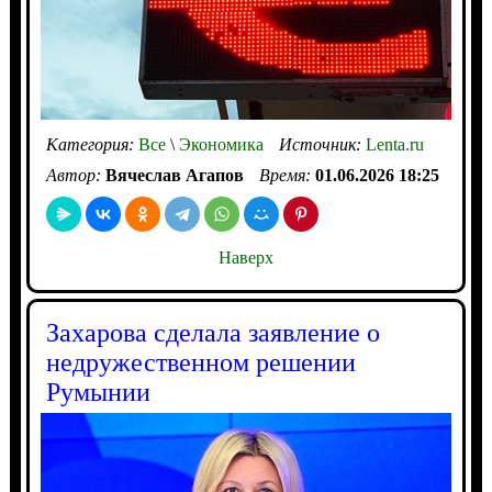
Категория:
Все
\
Экономика
Источник:
Lenta.ru
Автор:
Вячеслав Агапов
Время:
01.06.2026 18:25
Наверх
Захарова сделала заявление о
недружественном решении
Румынии