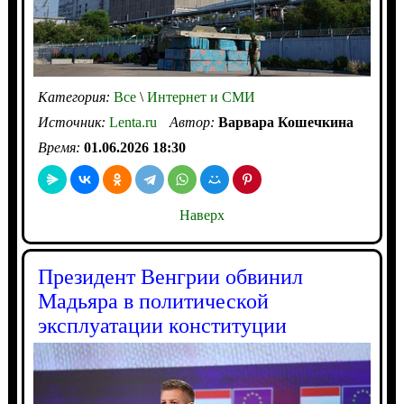
Категория:
Все
\
Интернет и СМИ
Источник:
Lenta.ru
Автор:
Варвара Кошечкина
Время:
01.06.2026 18:30
Наверх
Президент Венгрии обвинил
Мадьяра в политической
эксплуатации конституции