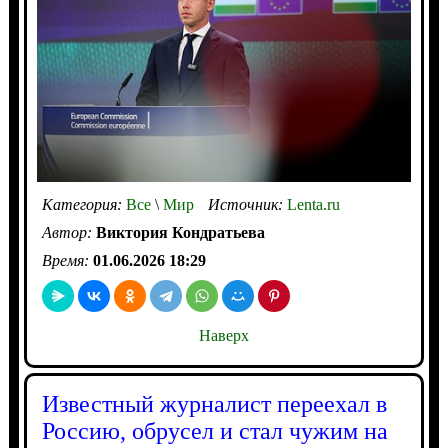
Категория:
Все
\
Мир
Источник:
Lenta.ru
Автор:
Виктория Кондратьева
Время:
01.06.2026 18:29
Наверх
Известный журналист переехал в
Россию, обрусел и стал чужим на