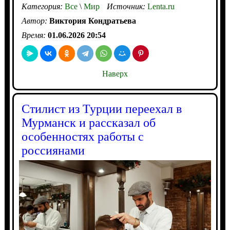
Категория:
Все
\
Мир
Источник:
Lenta.ru
Автор:
Виктория Кондратьева
Время:
01.06.2026 20:54
Наверх
Стилист из Турции переехал в
Мурманск и рассказал об
особенностях работы с
россиянами