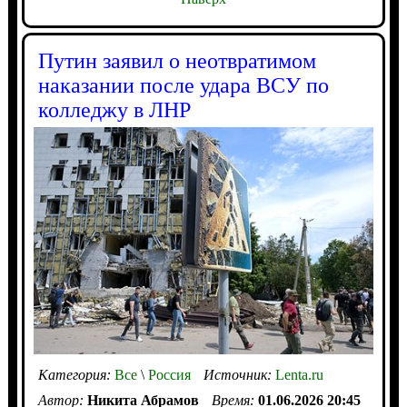
Путин заявил о неотвратимом
наказании после удара ВСУ по
колледжу в ЛНР
Категория:
Все
\
Россия
Источник:
Lenta.ru
Автор:
Никита Абрамов
Время:
01.06.2026 20:45