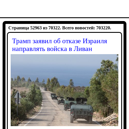
Страница 52963 из 70322. Всего новостей: 703220.
Трамп заявил об отказе Израиля
направлять войска в Ливан