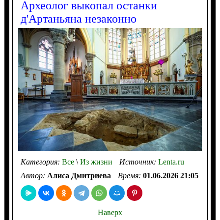
Археолог выкопал останки
д'Артаньяна незаконно
Категория:
Все
\
Из жизни
Источник:
Lenta.ru
Автор:
Алиса Дмитриева
Время:
01.06.2026 21:05
Наверх