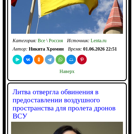
Категория:
Все
\
Россия
Источник:
Lenta.ru
Автор:
Никита Хромин
Время:
01.06.2026 22:51
Наверх
Литва отвергла обвинения в
предоставлении воздушного
пространства для пролета дронов
ВСУ