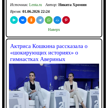
Источник:
Lenta.ru
Автор:
Никита Хромин
Время:
01.06.2026 22:24
Наверх
Актриса Кошкина рассказала о
«шокирующих историях» о
гимнастках Авериных