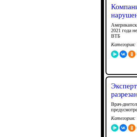
Компани
нарушен
Американски
2021 года н
ВТБ
Категория:
Эксперт
разреза
Врач-диетол
предусмотр
Категория: