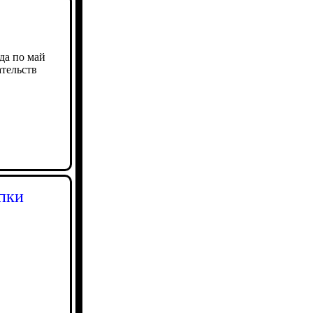
ода по май
ательств
пки