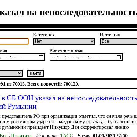
казал на непоследовательност
Категория
Источник
емя
Конечное время
1 из 70013. Всего новостей: 700129.
 в СБ ООН указал на непоследовательност
ий Румынии
представитель РФ при организации отметил, что сначала речь ш
ном российском ударе по гражданскому объекту, а буквально не
тя румынский президент Никушор Дан скорректировал линию
Все
\
Политика
Источник:
ТАСС
Время:
01.06.2026 22:50