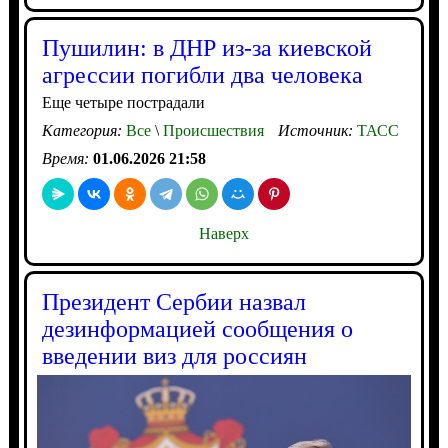
Пушилин: в ДНР из-за киевской
агрессии погибли два человека
Еще четыре пострадали
Категория:
Все
\
Происшествия
Источник:
ТАСС
Время:
01.06.2026 21:58
Наверх
Президент Сербии назвал
дезинформацией сообщения о
введении виз для россиян