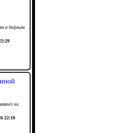
ам и биржам
22:29
аиной
заявил на
26 22:10