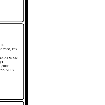
 на
 того, как
н на отказ
ут
бщении
 по AFP).