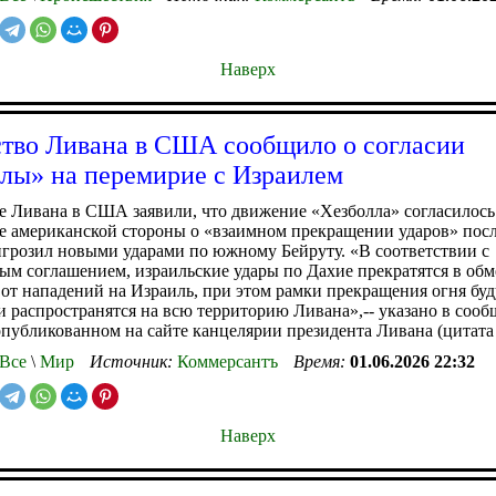
Наверх
тво Ливана в США сообщило о согласии
лы» на перемирие с Израилем
е Ливана в США заявили, что движение «Хезболла» согласилось
 американской стороны о «взаимном прекращении ударов» после
грозил новыми ударами по южному Бейруту. «В соответствии с
м соглашением, израильские удары по Дахие прекратятся в обме
от нападений на Израиль, при этом рамки прекращения огня буд
 распространятся на всю территорию Ливана»,-- указано в соо
опубликованном на сайте канцелярии президента Ливана (цитата
Все
\
Мир
Источник:
Коммерсантъ
Время:
01.06.2026 22:32
Наверх