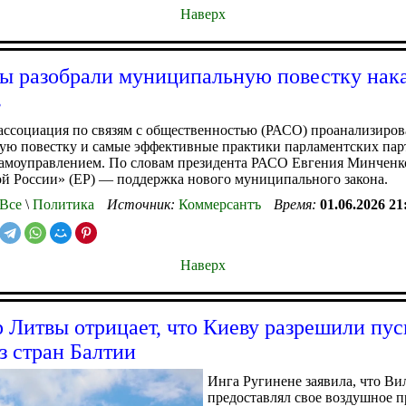
Наверх
ы разобрали муниципальную повестку нак
в
ассоциация по связям с общественностью (РАСО) проанализиров
ю повестку и самые эффективные практики парламентских парт
самоуправлением. По словам президента РАСО Евгения Минченк
й России» (ЕР) — поддержка нового муниципального закона.
Все
\
Политика
Источник:
Коммерсантъ
Время:
01.06.2026 21
Наверх
 Литвы отрицает, что Киеву разрешили пус
з стран Балтии
Инга Ругинене заявила, что Ви
предоставлял свое воздушное п