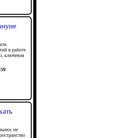
ануне
ала
ий в работе
о, ключевая
:59
кать
льнюс не
ространство