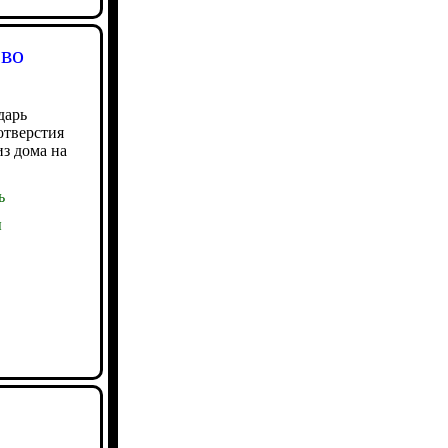
 во
дарь
отверстия
из дома на
ь
ы