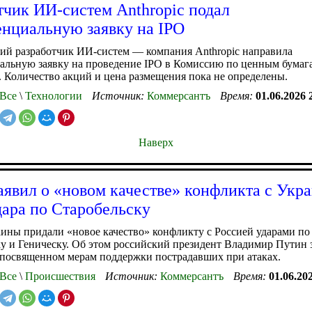
тчик ИИ-систем Anthropic подал
нциальную заявку на IPO
ий разработчик ИИ-систем — компания Anthropic направила
альную заявку на проведение IPO в Комиссию по ценным бумаг
Количество акций и цена размещения пока не определены.
Все
\
Технологии
Источник:
Коммерсантъ
Время:
01.06.2026 
Наверх
аявил о «новом качестве» конфликта с Укр
дара по Старобельску
ины придали «новое качество» конфликту с Россией ударами по
у и Геническу. Об этом российский президент Владимир Путин 
 посвященном мерам поддержки пострадавших при атаках.
Все
\
Происшествия
Источник:
Коммерсантъ
Время:
01.06.20