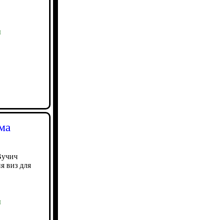
ы
ма
Вучич
я виз для
ы