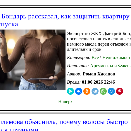
 Бондарь рассказал, как защитить квартиру
тпуска
Эксперт по ЖКХ Дмитрий Бон
посоветовал налить в сливные 
немного масла перед отъездом 
длительный срок.
Категория:
Все
\
Недвижимост
Источник:
Аргументы и Факт
Автор:
Роман Хасанов
Время:
01.06.2026 22:46
Наверх
ллямова объяснила, почему волосы быстро
тся грязными