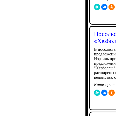
Посольс
«Хезбол
В посольств
предложение
Израиль при
предложенны
"Хезболлы" 
расширены и
ведомства, 
Категория: