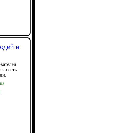
юдей и
ователей
ьян есть
ии.
ка
ы