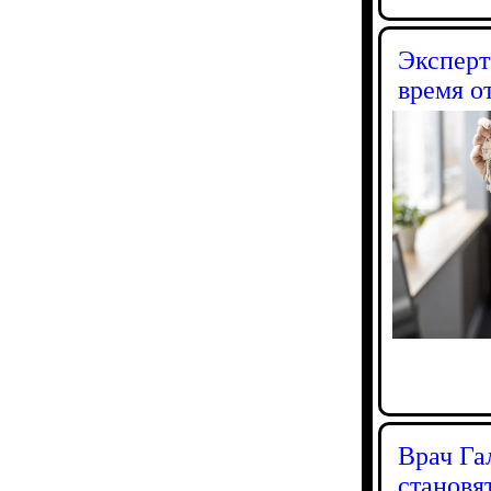
Эксперт
время о
Врач Га
становя