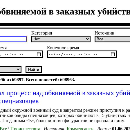
обвиняемой в заказных убийст
Категория
Источник
емя
Конечное время
6 из 69897. Всего новостей: 698963.
ал процесс над обвиняемой в заказных уби
спецназовцев
адный окружной военный суд в закрытом режиме приступил к р
стников банды спецназовцев, которых обвиняют в 15 убийствах и
 По данным «Ъ», большинство фигурантов не признали вину.
Все
\
Происшествия
Источник:
Коммерсантъ
Время:
01.06.20