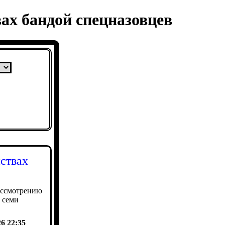
вах бандой спецназовцев
йствах
ассмотрению
 семи
26 22:35