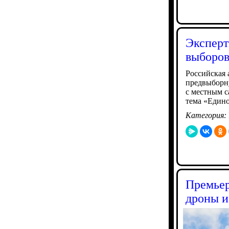
Эксперт
выборо
Российская 
предвыборну
с местным 
тема «Едино
Категория:
Премьер
дроны и