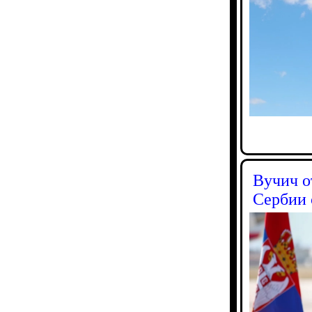
Вучич о
Сербии 