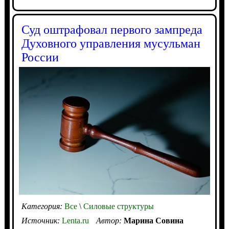
Суд оштрафовал первого зампреда
Духовного управления мусульман
России
Категория:
Все
\
Силовые структуры
Источник:
Lenta.ru
Автор:
Марина Совина