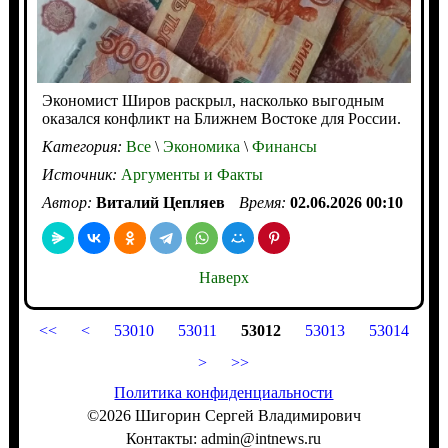
Экономист Широв раскрыл, насколько выгодным
оказался конфликт на Ближнем Востоке для России.
Категория:
Все
\
Экономика
\
Финансы
Источник:
Аргументы и Факты
Автор:
Виталий Цепляев
Время:
02.06.2026 00:10
Наверх
<<
<
53010
53011
53012
53013
53014
>
>>
Политика конфиденциальности
©2026 Шигорин Сергей Владимирович
Контакты: admin@intnews.ru