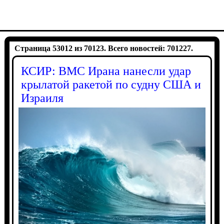
Страница 53012 из 70123. Всего новостей: 701227.
КСИР: ВМС Ирана нанесли удар
крылатой ракетой по судну США и
Израиля