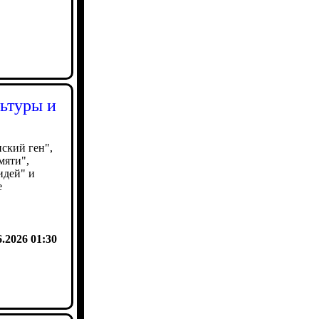
льтуры и
ский ген",
мяти",
идей" и
е
6.2026 01:30