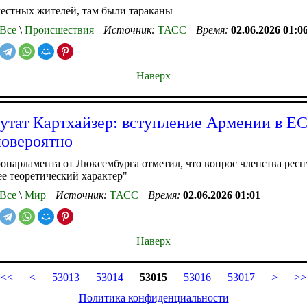
естных жителей, там были тараканы
Все
\
Происшествия
Источник:
ТАСС
Время:
02.06.2026 01:0
Наверх
утат Картхайзер: вступление Армении в ЕС
ловероятно
опарламента от Люксембурга отметил, что вопрос членства рес
ее теоретический характер"
Все
\
Мир
Источник:
ТАСС
Время:
02.06.2026 01:01
Наверх
<<
<
53013
53014
53015
53016
53017
>
>>
Политика конфиденциальности