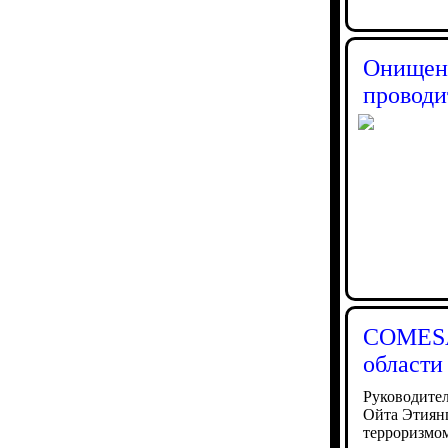
Онищенк
проводи
COMESA 
области
Руководител
Ойта Этиянг
терроризмом