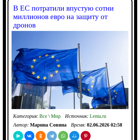
В ЕС потратили впустую сотни
миллионов евро на защиту от
дронов
Категория:
Все
\
Мир
Источник:
Lenta.ru
Автор:
Марина Совина
Время:
02.06.2026 02:58