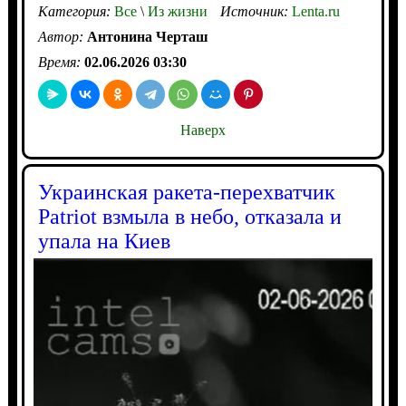
Категория:
Все
\
Из жизни
Источник:
Lenta.ru
Автор:
Антонина Черташ
Время:
02.06.2026 03:30
Наверх
Украинская ракета-перехватчик
Patriot взмыла в небо, отказала и
упала на Киев