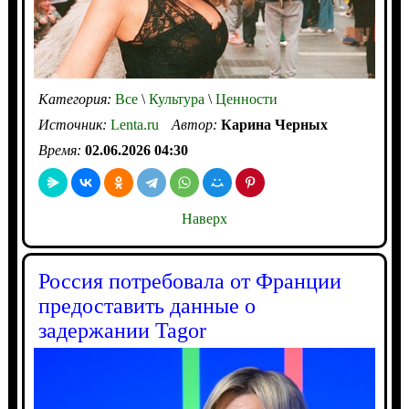
Категория:
Все
\
Культура
\
Ценности
Источник:
Lenta.ru
Автор:
Карина Черных
Время:
02.06.2026 04:30
Наверх
Россия потребовала от Франции
предоставить данные о
задержании Tagor