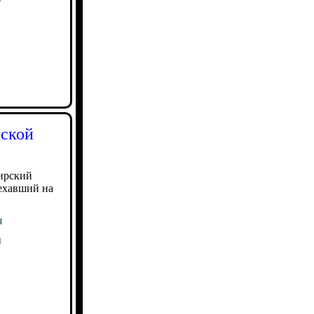
нской
ирский
ыехавший на
я
ы