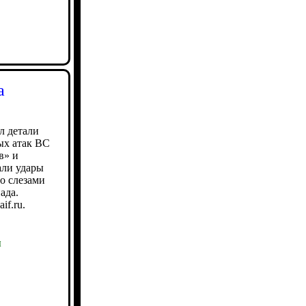
а
л детали
ых атак ВС
в» и
али удары
о слезами
ада.
if.ru.
ы