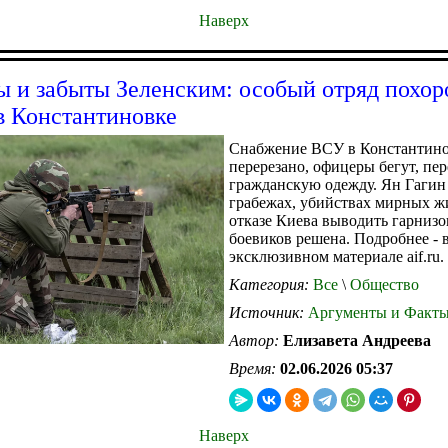
Наверх
 и забыты Зеленским: особый отряд похор
в Константиновке
Снабжение ВСУ в Константин
перерезано, офицеры бегут, пер
гражданскую одежду. Ян Гагин
грабежах, убийствах мирных ж
отказе Киева выводить гарнизо
боевиков решена. Подробнее - 
эксклюзивном материале aif.ru.
Категория:
Все
\
Общество
Источник:
Аргументы и Факт
Автор:
Елизавета Андреева
Время:
02.06.2026 05:37
Наверх