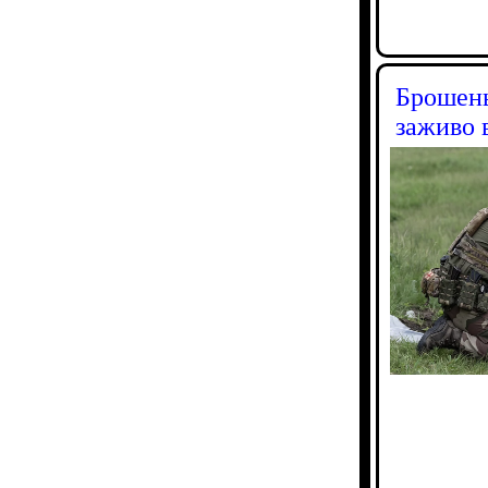
Брошены
заживо 