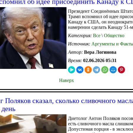
спомнил об идее присоединить Канаду к 
Президент Соединённых Штато
Трамп вспомнил об идее присо
Канаду к США, он неоднократн
намерении сделать Канаду 51-м
Категория:
Все
\
Общество
Источник:
Аргументы и Факт
Автор:
Вера Логинова
Время:
02.06.2026 05:31
Наверх
г Поляков сказал, сколько сливочного мас
 день
Диетолог Антон Поляков посов
есть сливочного масла слишком
Допустимая порция - в эксклю