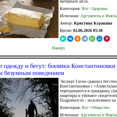
материале aif.ru.
Категория:
Все
\
Здоровье
Источник:
Аргументы и Факт
Автор:
Кристина Куракина
Время:
02.06.2026 05:30
Наверх
 одежду и бегут: боевики Константиновки
и безумным поведением
Эксперт Гагин сравнил бегств
Константиновки с «Азовсталь
переодеваются в гражданку, гр
квартиры и убивают свидетеле
Подробности - эксклюзивно на с
Категория:
Все
\
Общество
Источник:
Аргументы и Факт