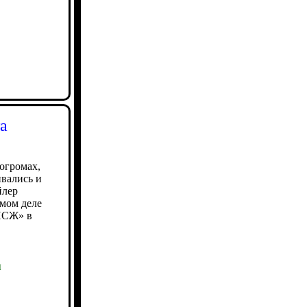
а
огромах,
вались и
йлер
амом деле
«ПСЖ» в
ы