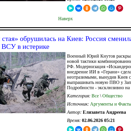
Наверх
 стая» обрушилась на Киев: Россия сменил
, ВСУ в истерике
Военный Юрий Кнутов раскры
новой тактики комбинированн
РФ. Модернизация «Искандеро
внедрение ИИ в «Герани» сдел
неотразимыми, вынудив Киев с
выпрашивать новую ПВО у Зап
Подробности - эксклюзивно на a
Категория:
Все
\
Общество
Источник:
Аргументы и Факт
Автор:
Елизавета Андреева
Время:
02.06.2026 05:21