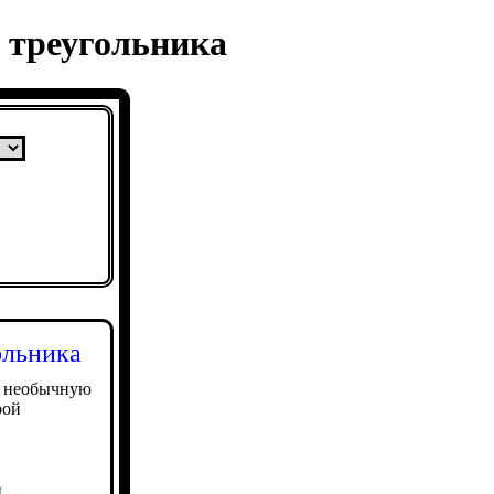
 треугольника
ольника
е необычную
рой
ы