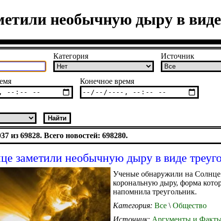
метили необычную дыру в виде
Категория
Источник
емя
Конечное время
7 из 69828. Всего новостей: 698280.
це заметили необычную дыру в виде треуг
Ученые обнаружили на Солнц
корональную дыру, форма кото
напомнила треугольник.
Категория:
Все
\
Общество
Источник:
Аргументы и Факт