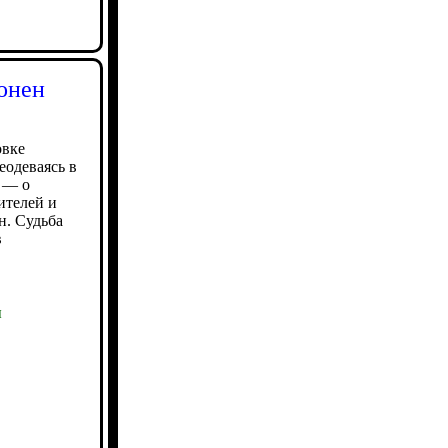
онен
овке
еодеваясь в
 — о
ителей и
н. Судьба
в
ы