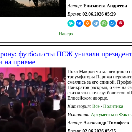
Автор:
Елизавета Андреева
Время:
02.06.2026 05:29
Наверх
рону: футболисты ПСЖ унизили президент
 на приеме
Пока Макрон читал лекцию о п
триумфаторы Парижа перемиги
смеялись за его спиной. Профа
Панкратов раскрыл, о чём на с
сказал язык тел футболистов 
Елисейском дворце.
Категория:
Все
\
Политика
Источник:
Аргументы и Факт
Автор:
Александр Тимофеев
Время:
02.06.2026 05:25