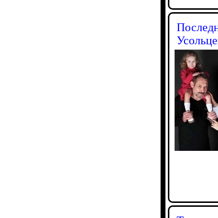
Последн
Усольц