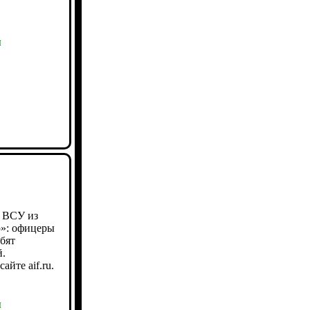
ы
о ВСУ из
ю»: офицеры
абят
й.
айте aif.ru.
ы