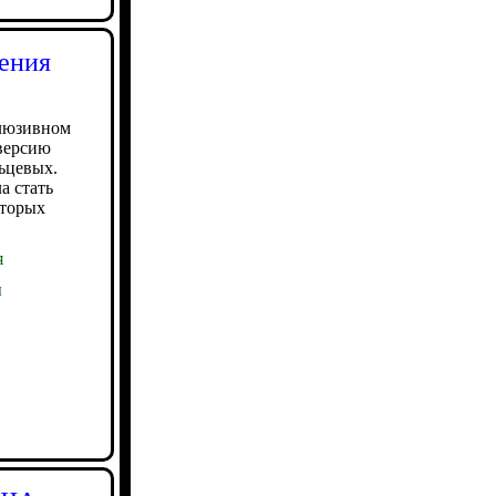
вения
клюзивном
 версию
ьцевых.
а стать
оторых
я
ы