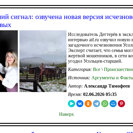
ий сигнал: озвучена новая версия исчезно
евых
Исследователь Дегтерёв в экс
интервью aif.ru озвучил новую
загадочного исчезновения Усол
Эксперт считает, что семья могл
жертвой мошенников, в сети к
угодил Усольцев-старший.
Категория:
Все
\
Происшестви
Источник:
Аргументы и Факт
Автор:
Александр Тимофеев
Время:
02.06.2026 05:35
Наверх