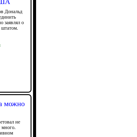
США
в Дональд
единить
о заявлял о
 штатом.
ы
ла можно
етовал не
 много.
зивном