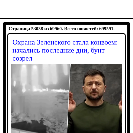
Страница 53038 из 69960. Всего новостей: 699591.
Охрана Зеленского стала конвоем:
начались последние дни, бунт
созрел