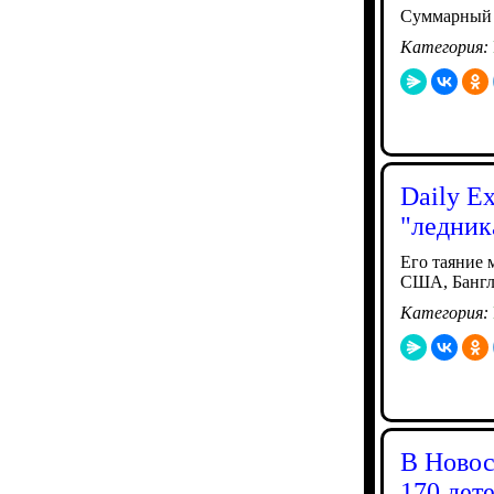
Суммарный о
Категория:
Daily Ex
"ледник
Его таяние 
США, Бангл
Категория:
В Новос
170 дет