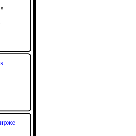
 в
2
s
бирже