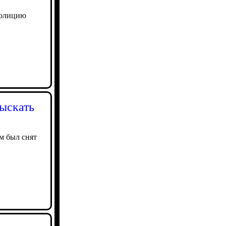
полицию
ыскать
 м был снят