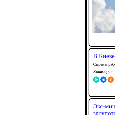
В Киеве
Сирены рабо
Категория:
Экс-мин
злоупот