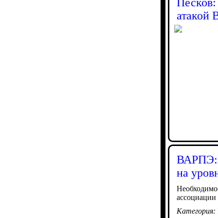
Песков:
атакой 
ВАРПЭ: 
на уров
Необходимос
ассоциации
Категория: