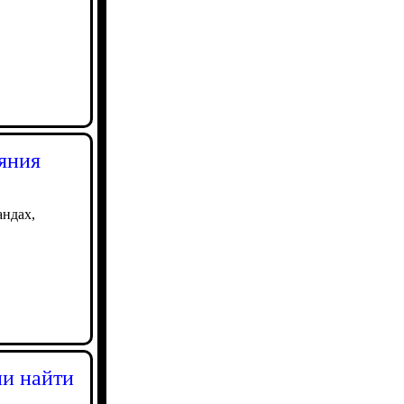
аяния
андах,
ии найти