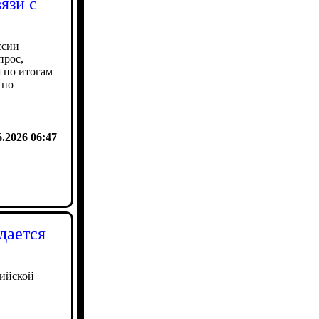
язи с
ссии
прос,
 по итогам
 по
6.2026 06:47
дается
сийской