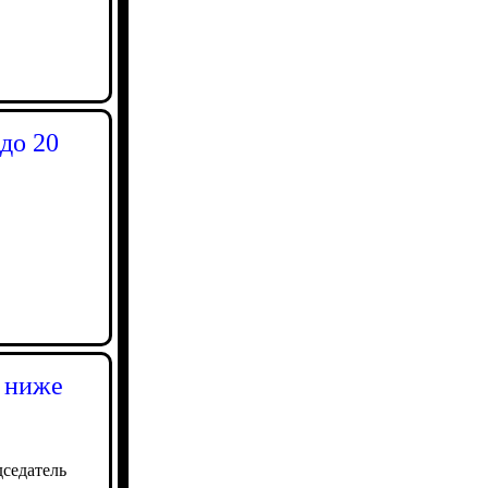
до 20
я ниже
дседатель