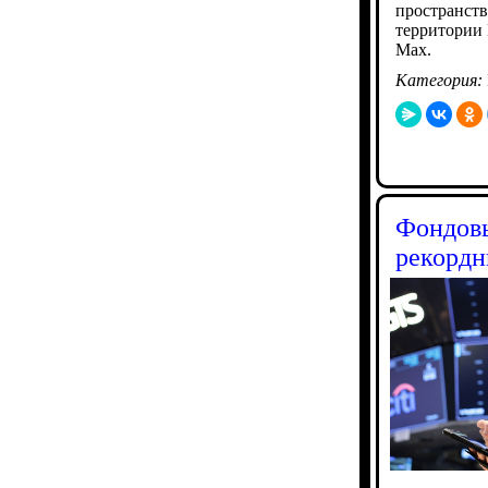
пространств
территории 
Мах.
Категория:
Фондовы
рекорд