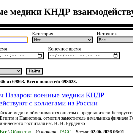
ые медики КНДР взаимодейству
Категория
Источник
емя
Конечное время
6 из 69863. Всего новостей: 698623.
ч Назаров: военные медики КНДР
ействуют с коллегами из России
йские медики обмениваются опытом с представители Белорусси
 Египта и Пакистана, отметил заместитель начальника филиала Г
инического госпиталя им. Н. Н. Бурденко
Все
\
Общество
Источник:
ТАСС
Время:
02.06.2026 06:01