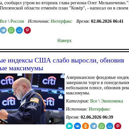
а, сообщил утром во вторник глава региона Олег Мельниченко.
Пензенской области отменён план "Ковёр", - написал он в своем
Все
\
Россия
Источник:
Интерфакс
Время:
02.06.2026 06:41
Наверх
е индексы США слабо выросли, обновив
ные максимумы
Американские фондовые инде
завершили торги в понедельник
небольшом плюсе, обновив ре
максимумы.
Категория:
Все
\
Экономика
Источник:
Интерфакс
Время:
02.06.2026 06:39