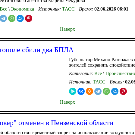
ейтингового агентства Марина Чекурова
Все
\
Экономика
Источник:
ТАСС
Время:
02.06.2026 06:01
Наверх
тополе сбили два БПЛА
Губернатор Михаил Развожаев
жителей сохранять спокойстви
Категория:
Все
\
Происшестви
Источник:
ТАСС
Время:
02.0
Наверх
овер" отменен в Пензенской области
й области снят временный запрет на использование воздушного