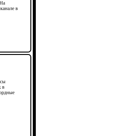
"На
 канале в
ксы
 в
кордные