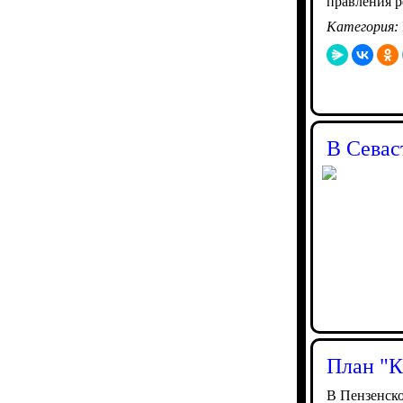
правления р
Категория:
В Севас
План "К
В Пензенско