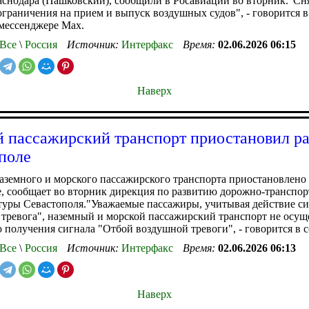
снодара (Пашковский), сообщили в Росавиации во вторник."Сн
граничения на прием и выпуск воздушных судов", - говорится 
 мессенджере Мах.
Все
\
Россия
Источник:
Интерфакс
Время:
02.06.2026 06:15
Наверх
 пассажирский транспорт приостановил ра
поле
земного и морского пассажирского транспорта приостановлено
, сообщает во вторник дирекция по развитию дорожно-транспо
уры Севастополя."Уважаемые пассажиры, учитывая действие си
тревога", наземный и морской пассажирский транспорт не осу
 получения сигнала "Отбой воздушной тревоги", - говорится в 
Все
\
Россия
Источник:
Интерфакс
Время:
02.06.2026 06:13
Наверх