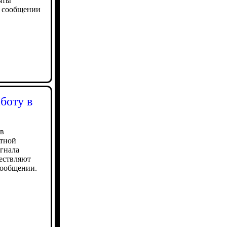
яты
в сообщении
боту в
 в
ртной
гнала
ществляют
сообщении.