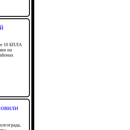
ой
ше 10 БПЛА
аки на
районах
новили
олгограда,