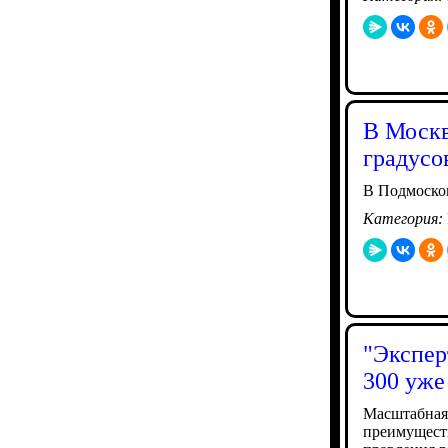
В Москв
градусо
В Подмосков
Категория:
"Экспер
300 уже
Масштабная 
преимуществ