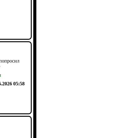
 попросил
е
я
6.2026 05:58