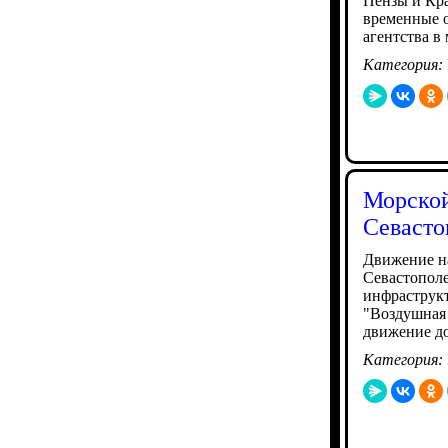
Пензы и Кра
временные о
агентства в
Категория:
Морской
Севасто
Движение на
Севастополе
инфраструкт
"Воздушная 
движение до
Категория: