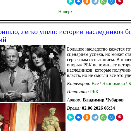
Наверх
ришло, легко ушло: истории наследников 
ий
Большое наследство кажется г
сценарием успеха, но может ст
серьезным испытанием. В прое
опоры» РБК вспоминает истор
наследников, которые получили
власть, но не смогли все это уд
Категория:
Все
\
Экономика
\
Б
Источник:
РБК
Автор:
Владимир Чубаров
Время:
02.06.2026 06:34