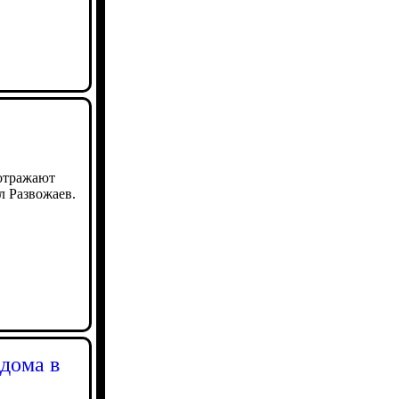
отражают
л Развожаев.
дома в