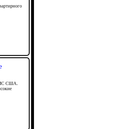
вартирного
е
ВМС США.
ысокие