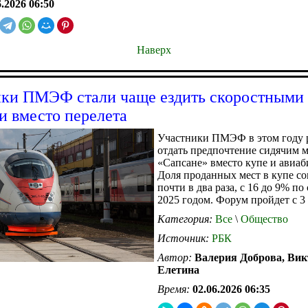
6.2026 06:50
Наверх
ки ПМЭФ стали чаще ездить скоростными
и вместо перелета
Участники ПМЭФ в этом году
отдать предпочтение сидячим м
«Сапсане» вместо купе и авиаб
Доля проданных мест в купе со
почти в два раза, с 16 до 9% п
2025 годом. Форум пройдет с 3
Категория:
Все
\
Общество
Источник:
РБК
Автор:
Валерия Доброва, Ви
Елетина
Время:
02.06.2026 06:35