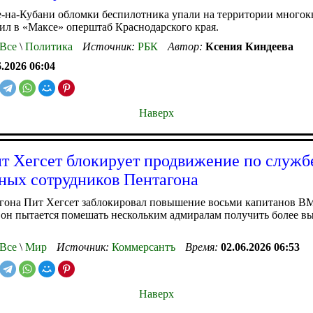
-на-Кубани обломки беспилотника упали на территории многок
ил в «Максе» оперштаб Краснодарского края.
Все
\
Политика
Источник:
РБК
Автор:
Ксения Киндеева
6.2026 06:04
Наверх
т Хегсет блокирует продвижение по служб
ных сотрудников Пентагона
агона Пит Хегсет заблокировал повышение восьми капитанов 
 он пытается помешать нескольким адмиралам получить более в
Все
\
Мир
Источник:
Коммерсантъ
Время:
02.06.2026 06:53
Наверх