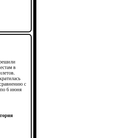
 решили
естам в
илетов.
кратилась
о сравнению с
 по 6 июня
ктория