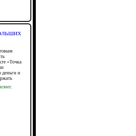
больших
отовым
ать
кте «Точка
ии
 деньги и
ержать
изнес