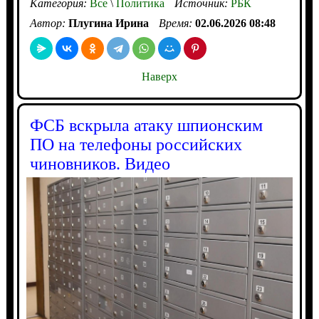
Категория:
Все
\
Политика
Источник:
РБК
Автор:
Плугина Ирина
Время:
02.06.2026 08:48
Наверх
ФСБ вскрыла атаку шпионским
ПО на телефоны российских
чиновников. Видео