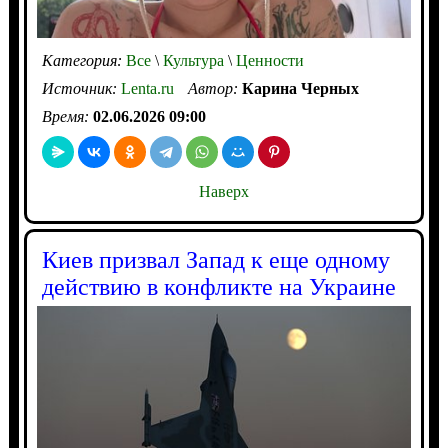
Категория:
Все
\
Культура
\
Ценности
Источник:
Lenta.ru
Автор:
Карина Черных
Время:
02.06.2026 09:00
Наверх
Киев призвал Запад к еще одному
действию в конфликте на Украине