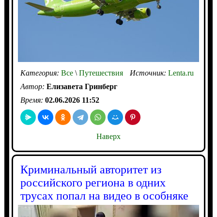
Категория:
Все
\
Путешествия
Источник:
Lenta.ru
Автор:
Елизавета Гринберг
Время:
02.06.2026 11:52
Наверх
Криминальный авторитет из
российского региона в одних
трусах попал на видео в особняке