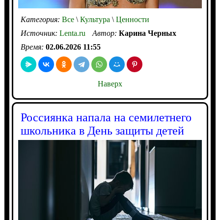
Категория:
Все
\
Культура
\
Ценности
Источник:
Lenta.ru
Автор:
Карина Черных
Время:
02.06.2026 11:55
Наверх
Россиянка напала на семилетнего
школьника в День защиты детей