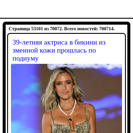
Страница 53101 из 70072. Всего новостей: 700714.
39-летняя актриса в бикини из
змеиной кожи прошлась по
подиуму