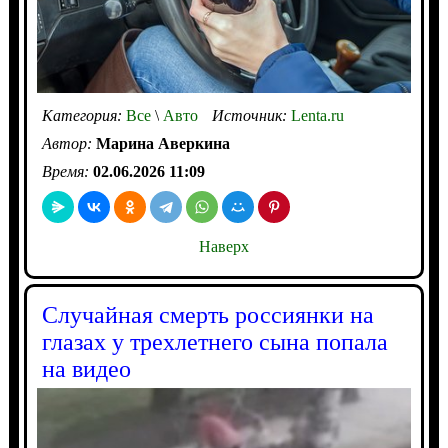
Категория:
Все
\
Авто
Источник:
Lenta.ru
Автор:
Марина Аверкина
Время:
02.06.2026 11:09
Наверх
Случайная смерть россиянки на
глазах у трехлетнего сына попала
на видео