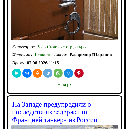
Категория:
Все
\
Силовые структуры
Источник:
Lenta.ru
Автор:
Владимир Шарапов
Время:
02.06.2026 11:15
Наверх
На Западе предупредили о
последствиях задержания
Францией танкера из России