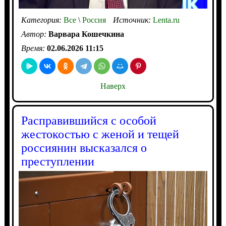
Категория:
Все
\
Россия
Источник:
Lenta.ru
Автор:
Варвара Кошечкина
Время:
02.06.2026 11:15
Наверх
Расправившийся с особой
жестокостью с женой и тещей
россиянин высказался о
преступлении