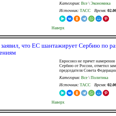
Категория:
Все
\
Экономика
Источник:
ТАСС
Время:
02.0
Наверх
 заявил, что ЕС шантажирует Сербию по р
лениям
Евросоюз не прячет намерения 
Сербию от России, отметил зам
председателя Совета Федераци
Категория:
Все
\
Политика
Источник:
ТАСС
Время:
02.0
Наверх