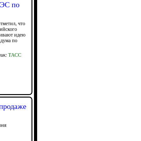
АЭС по
тметил, что
зийского
живают идею
ндума по
ик:
ТАСС
 продаже
юня