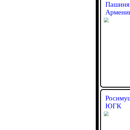
Пашинян
Армении
Росимущ
ЮГК