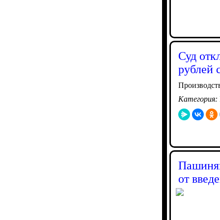
Суд отк
рублей 
Производст
Категория:
Пашинян
от введ