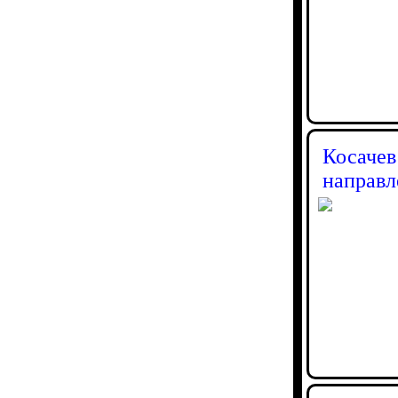
Косачев
направ