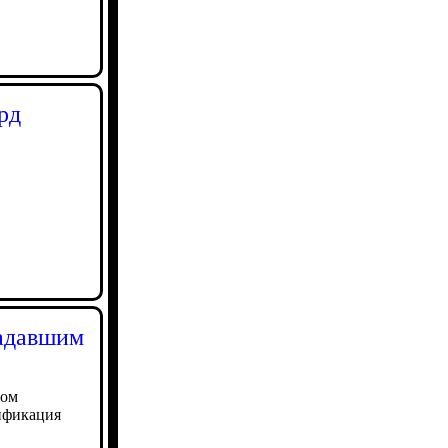
рд
радавшим
том
сификация