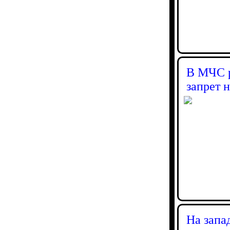
В МЧС р
запрет 
На запа