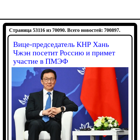
Страница 53116 из 70090. Всего новостей: 700897.
Вице-председатель КНР Хань
Чжэн посетит Россию и примет
участие в ПМЭФ