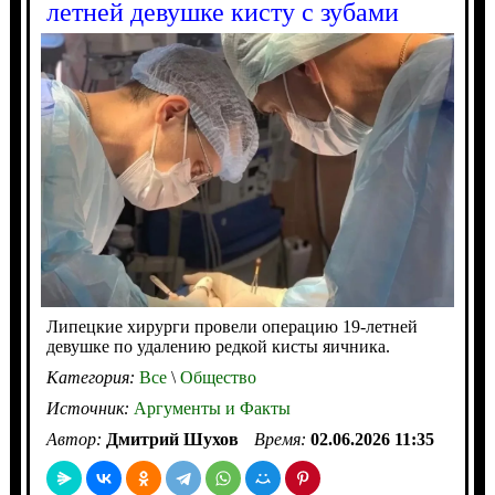
летней девушке кисту с зубами
Липецкие хирурги провели операцию 19-летней
девушке по удалению редкой кисты яичника.
Категория:
Все
\
Общество
Источник:
Аргументы и Факты
Автор:
Дмитрий Шухов
Время:
02.06.2026 11:35