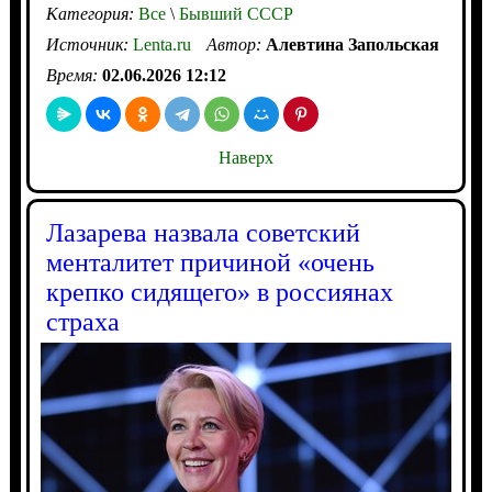
Категория:
Все
\
Бывший СССР
Источник:
Lenta.ru
Автор:
Алевтина Запольская
Время:
02.06.2026 12:12
Наверх
Лазарева назвала советский
менталитет причиной «очень
крепко сидящего» в россиянах
страха