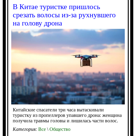
В Китае туристке пришлось
срезать волосы из-за рухнувшего
на голову дрона
Китайские спасатели три часа вытаскивали
туристку из пропеллеров упавшего дрона: женщина
получила травмы головы и лишилась части волос.
Категория:
Все
\
Общество