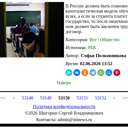
В России должна быть планово
капиталистическая модель обуч
вузах, а если за студента платит
государство, то после окончани
ним должен быть заключен тру
договор.
Категория:
Все
\
Общество
Источник:
РБК
Автор:
Софья Полковникова
Время:
02.06.2026 13:52
Наверх
<<
<
53148
53149
53150
53151
53152
>
>>
Политика конфиденциальности
©2026 Шигорин Сергей Владимирович
Контакты: admin@intnews.ru