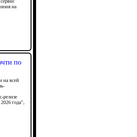
 сервис
 июня на
чти по
и на всей
ь-
с-релизе
2026 года",