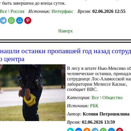
 быть завершена до конца суток.
Все
\
Россия
Источник:
Интерфакс
Время:
02.06.2026 12:55
Наверх
ашли останки пропавшей год назад сотру
о центра
В лесу в штате Нью-Мексико 
человеческие останки, принад
сотруднице Лос-Аламосской н
лаборатории Мелиссе Касиас,
сообщает BBC.
Категория:
Все
\
Общество
Источник:
РБК
Автор:
Ксения Потрошилина
Время:
02.06.2026 13:59