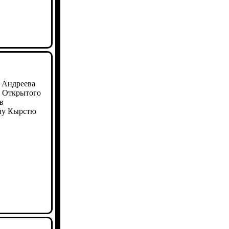
 Андреева
л Открытого
в
ну Кырстю