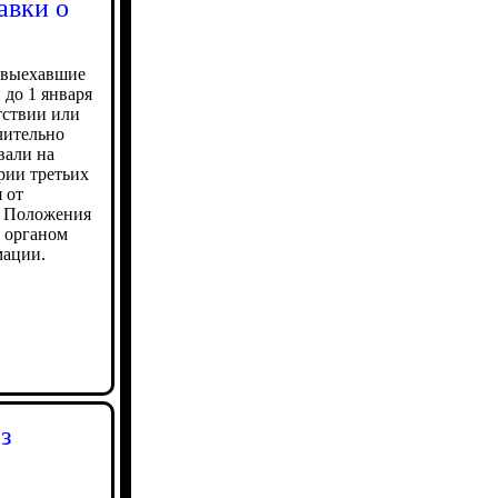
авки о
 выехавшие
 до 1 января
тствии или
чительно
вали на
рии третьих
 от
8 Положения
м органом
мации.
з