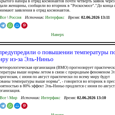
крытого набора в отряд космонавтов почти четверть заявок через
дали женщины, сообщили во вторник в "Роскосмосе"."До конца
нимают заявления в отряд космонавтов.
Все
\
Россия
Источник:
Интерфакс
Время:
02.06.2026 13:11
Наверх
редупредили о повышении температуры по
иру из-за Эль-Ниньо
етеорологическая организация (ВМО) прогнозирует практическ
пературы выше нормы летом в связи с природным феноменом Эл
рогнозам, с июня по август практически по всему миру будут
ованы температуры выше нормы", - говорится во вторник в прес
ятностью в 80% эффект Эль-Ниньо продлится с июня по август 
организация.
Все
\
Мир
Источник:
Интерфакс
Время:
02.06.2026 13:10
Наверх