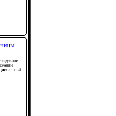
дницы
обнаружили
лежащие
ациональной