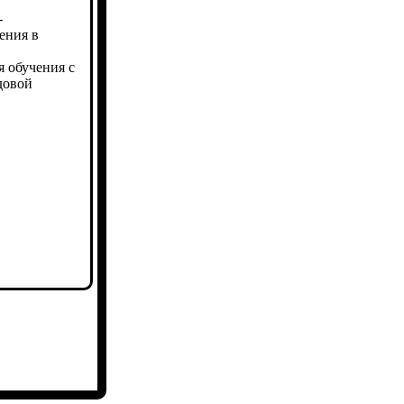
-
ения в
я обучения с
довой