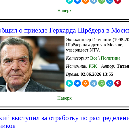
Наверх
бщил о приезде Герхарда Шрёдера в Моск
Экс-канцлер Германии (1998-20
Шрёдер находится в Москве,
утверждает NTV.
Категория:
Все
\
Политика
Источник:
РБК
Автор:
Тать
Время:
02.06.2026 13:55
Наверх
ий выступил за отработку по распределен
ников