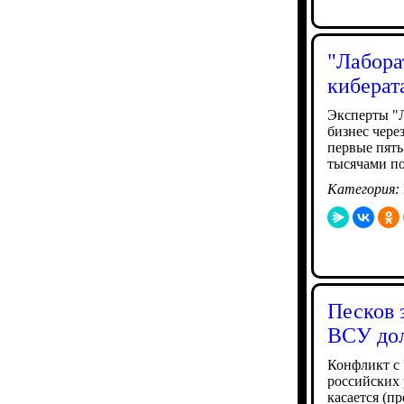
"Лабора
киберат
Эксперты "Л
бизнес чере
первые пять
тысячами по
Категория:
Песков 
ВСУ дол
Конфликт с 
российских 
касается (п