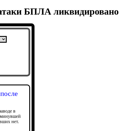
 атаки БПЛА ликвидировано
 после
аводе в
н минувшей
вших нет.