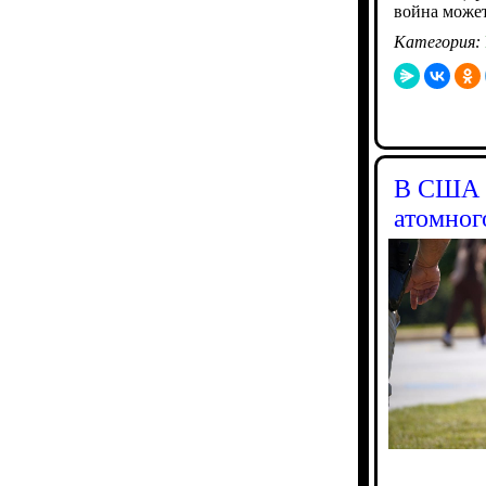
война может
Категория:
В США н
атомног