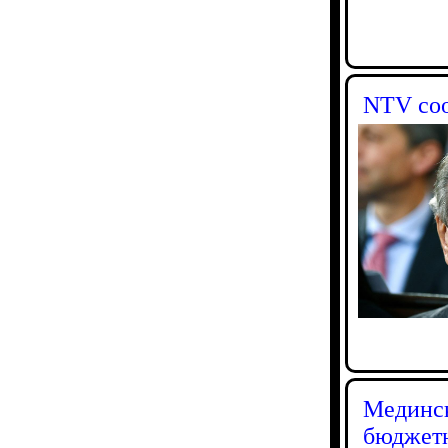
NTV соо
Мединск
бюджет