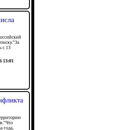
числа
российский
писку."За
 с 13
6 13:01
онфликта
территорию
в."Что
а года,