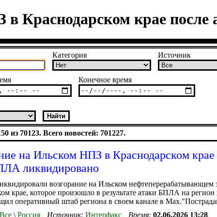
З в Краснодарском крае после
Категория
Источник
емя
Конечное время
0 из 70123. Всего новостей: 701227.
ние на Ильском НПЗ в Краснодарском крае
ПЛА ликвидировано
иквидировали возгорание на Ильском нефтеперерабатывающем з
ом крае, которое произошло в результате атаки БПЛА на регио
щил оперативный штаб региона в своем канале в Мах."Пострада
Все
\
Россия
Источник:
Интерфакс
Время:
02.06.2026 13:28