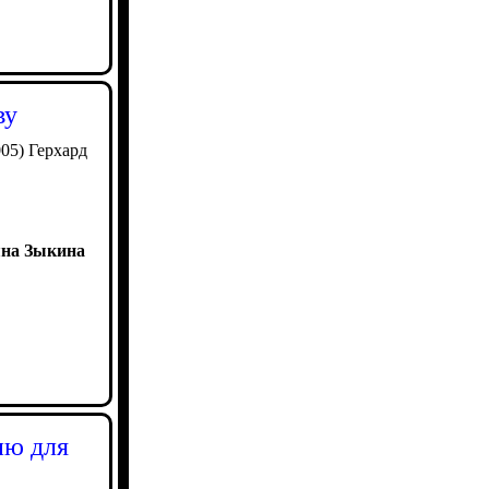
ву
05) Герхард
яна Зыкина
ию для