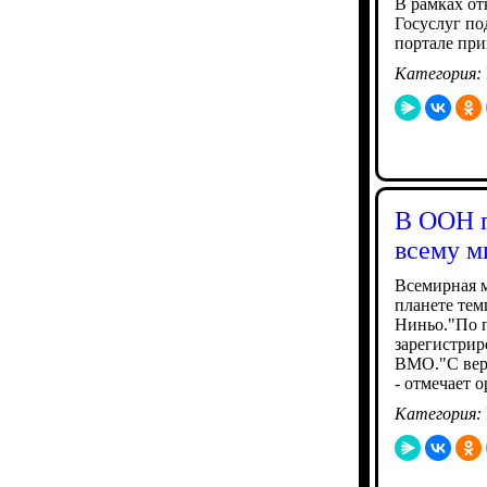
В рамках от
Госуслуг по
портале при
Категория:
В ООН п
всему м
Всемирная м
планете тем
Ниньо."По п
зарегистрир
ВМО."С веро
- отмечает 
Категория: