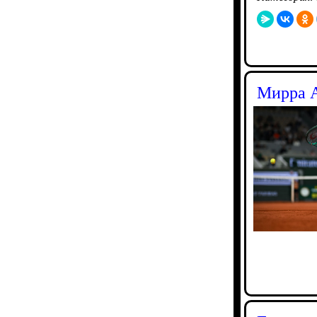
Мирра А