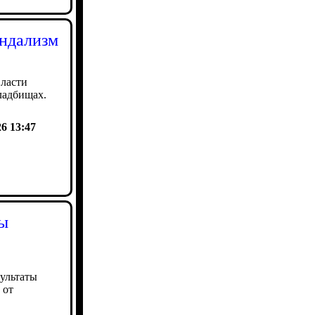
андализм
власти
ладбищах.
26 13:47
ы
ультаты
 от