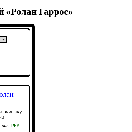
й «Ролан Гаррос»
олан
ла румынку
:3
чник:
РБК