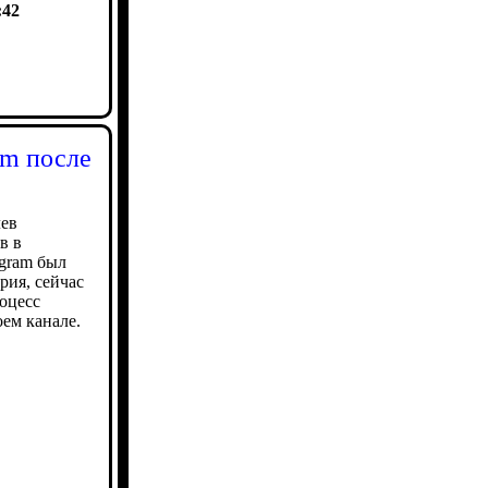
:42
am после
лев
в в
egram был
рия, сейчас
оцесс
ем канале.