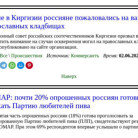
 в Киргизии россияне пожаловались на в
ославных кладбищах
онный совет российских соотечественников Киргизии призвал 
тить внимание на случаи осквернения могил на православных к
публиковано на сайте организации.
Все
\
Происшествия
Источник:
Коммерсантъ
Время:
02.06.20
Наверх
Р: почти 20% опрошенных россиян готов
ать Партию любителей пива
тая часть опрошенных россиян (18%) готова проголосовать за
ированную Партию любителей пива (ПЛП), свидетельствуют рез
МАР. При этом 69% респондентов впервые услышали о партии