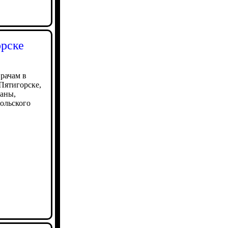
орске
врачам в
 Пятигорске,
ваны,
ольского