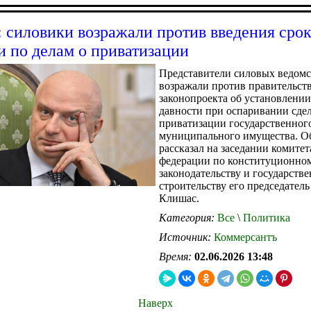
 силовики возражали против введения сро
и по делам о приватизации
Представители силовых ведомс
возражали против правительст
законопроекта об установлении
давности при оспаривании сде
приватизации государственног
муниципального имущества. О
рассказал на заседании комитет
федерации по конституционно
законодательству и государств
строительству его председател
Клишас.
Категория:
Все
\
Политика
Источник:
Коммерсантъ
Время:
02.06.2026 13:48
Наверх