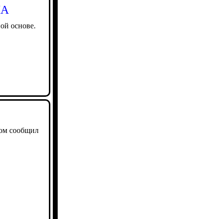
ША
ой основе.
том сообщил