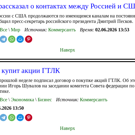
рассказал о контактах между Россией и С
оссии с США продолжаются по имеющимся каналам на постоянн
бщил пресс-секретарь российского президента Дмитрий Песков.
Все
\
Мир
Источник:
Коммерсантъ
Время:
02.06.2026 13:53
Наверх
 купит акции ГТЛК
прошлой неделе подписал договор о покупке акций ГТЛК. Об э
нии Игорь Шувалов на заседании комитета Совета федерации по
тике.
Все
\
Экономика
\
Бизнес
Источник:
Коммерсантъ
6.2026 13:50
Наверх