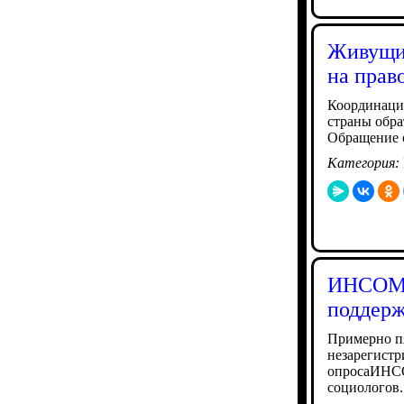
Живущие
на прав
Координаци
страны обра
Обращение о
Категория:
ИНСОМА
поддерж
Примерно пя
незарегистр
опросаИНСО
социологов.