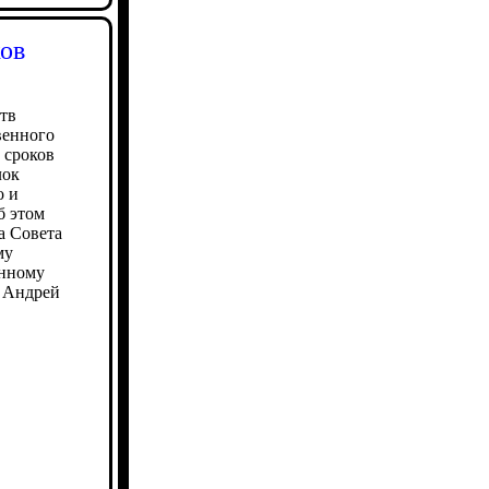
ков
тв
венного
 сроков
лок
о и
б этом
а Совета
му
енному
ь Андрей