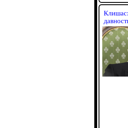
Клишас:
давност