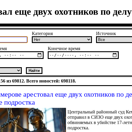
вал еще двух охотников по делу
Категория
Источник
емя
Конечное время
6 из 69812. Всего новостей: 698118.
емерове арестовал еще двух охотников по д
е подростка
Центральный районный суд Ке
отправил в СИЗО еще двух охо
обвиняемых в убийстве 17-лет
подростка.