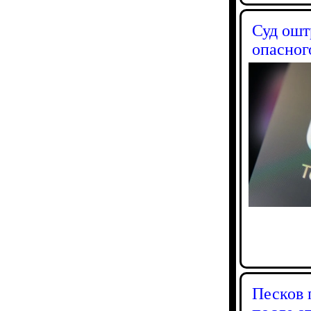
Суд ошт
опасног
Песков 