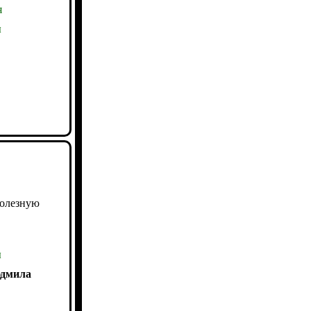
я
ы
полезную
ы
юдмила