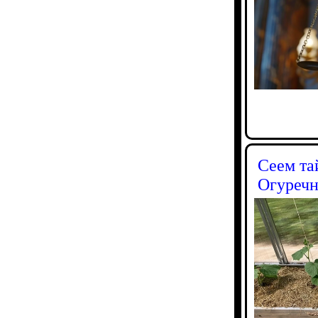
Сеем та
Огуреч