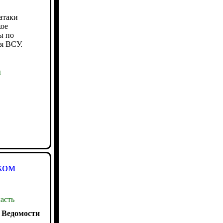
 атаки
кое
ы по
я ВСУ.
ы
ком
асть
:
Ведомости