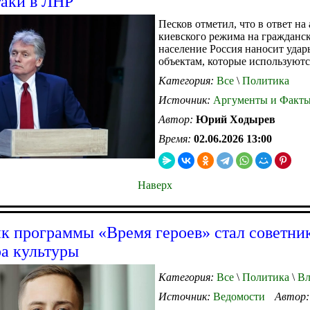
таки в ЛНР
Песков отметил, что в ответ на
киевского режима на гражданс
население Россия наносит удар
объектам, которые используютс
Категория:
Все
\
Политика
Источник:
Аргументы и Факт
Автор:
Юрий Ходырев
Время:
02.06.2026 13:00
Наверх
к программы «Время героев» стал советни
а культуры
Категория:
Все
\
Политика
\
Вл
Источник:
Ведомости
Автор