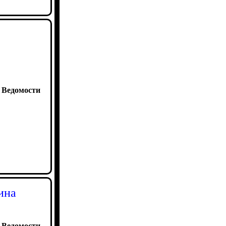
:
Ведомости
ина
:
Ведомости