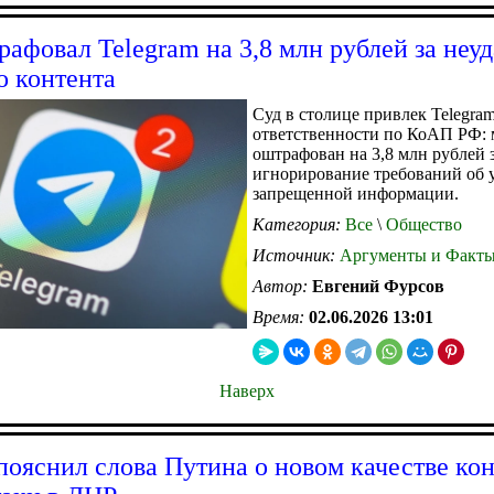
рафовал Telegram на 3,8 млн рублей за неу
о контента
Суд в столице привлек Telegram
ответственности по КоАП РФ: 
оштрафован на 3,8 млн рублей 
игнорирование требований об 
запрещенной информации.
Категория:
Все
\
Общество
Источник:
Аргументы и Факт
Автор:
Евгений Фурсов
Время:
02.06.2026 13:01
Наверх
пояснил слова Путина о новом качестве ко