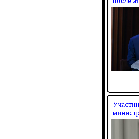
после а
Участни
министр