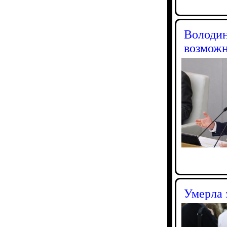
Володин
возможн
Умерла 