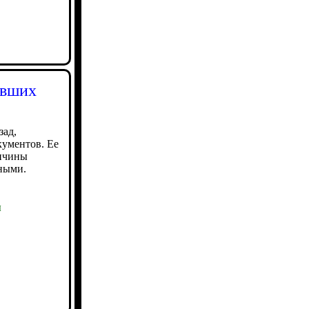
авших
зад,
кументов. Ее
ричины
тными.
ы