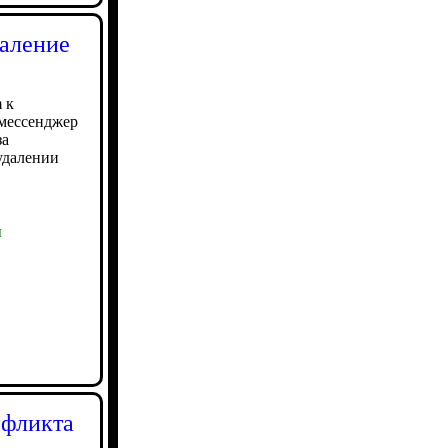
даление
 к
мессенджер
за
удалении
ы
нфликта