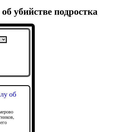
 об убийстве подростка
елу об
мерово
тников,
него