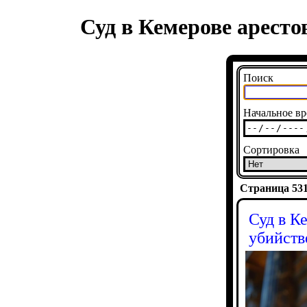
Суд в Кемерове аресто
Поиск
Начальное вр
Сортировка
Страница 5315
Суд в К
убийств