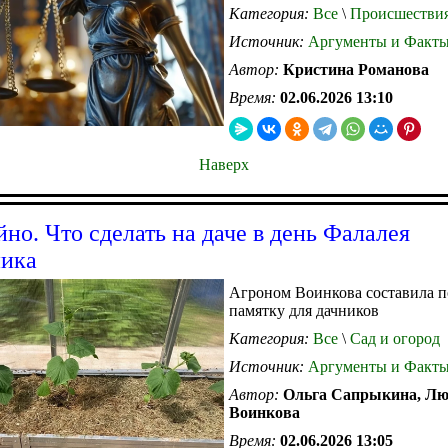
Категория:
Все
\
Происшестви
Источник:
Аргументы и Факт
Автор:
Кристина Романова
Время:
02.06.2026 13:10
Наверх
йно. Что сделать на даче в день Фалалея
ника
Агроном Воинкова составила 
памятку для дачников
Категория:
Все
\
Сад и огород
Источник:
Аргументы и Факт
Автор:
Ольга Сапрыкина, Л
Воинкова
Время:
02.06.2026 13:05