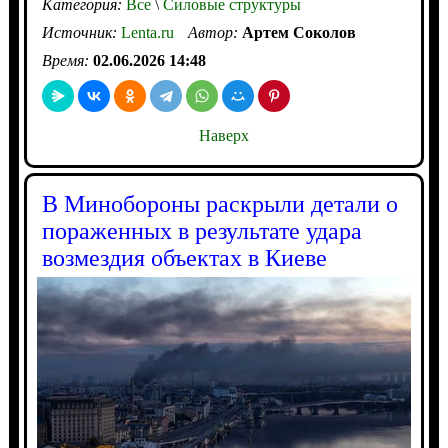
Категория:
Все
\
Силовые структуры
Источник:
Lenta.ru
Автор:
Артем Соколов
Время:
02.06.2026 14:48
Наверх
В Минобороны раскрыли детали о
пораженных в результате удара
возмездия объектах в Киеве