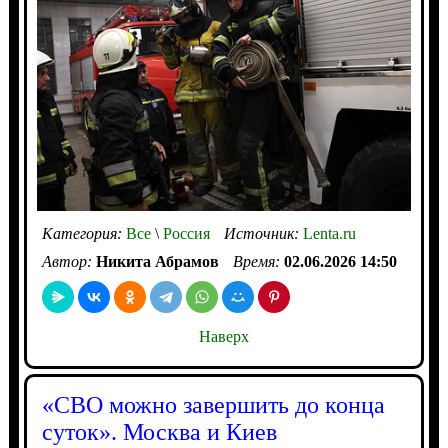
Категория:
Все
\
Россия
Источник:
Lenta.ru
Автор:
Никита Абрамов
Время:
02.06.2026 14:50
Наверх
«СВО можно завершить до конца
суток». Москва и Киев