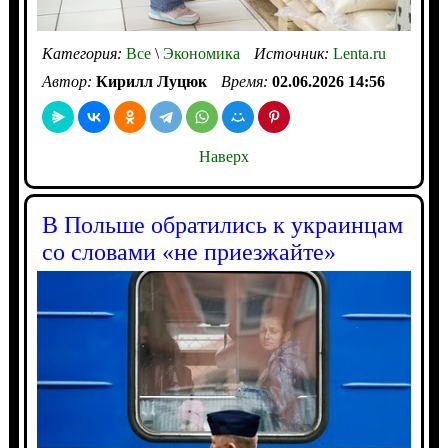
Категория:
Все
\
Экономика
Источник:
Lenta.ru
Автор:
Кирилл Луцюк
Время:
02.06.2026 14:56
Наверх
В Польше обратились к украинцам
со словами «не приезжайте»