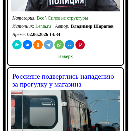
Категория:
Все
\
Силовые структуры
Источник:
Lenta.ru
Автор:
Владимир Шарапов
Время:
02.06.2026 14:34
Наверх
Россияне подверглись нападению
за прогулку у магазина