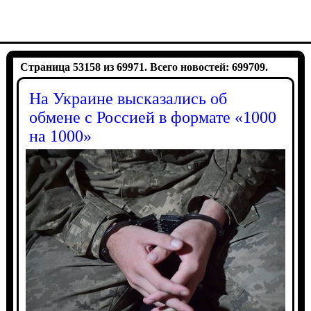
Страница 53158 из 69971. Всего новостей: 699709.
На Украине высказались об
обмене с Россией в формате «1000
на 1000»