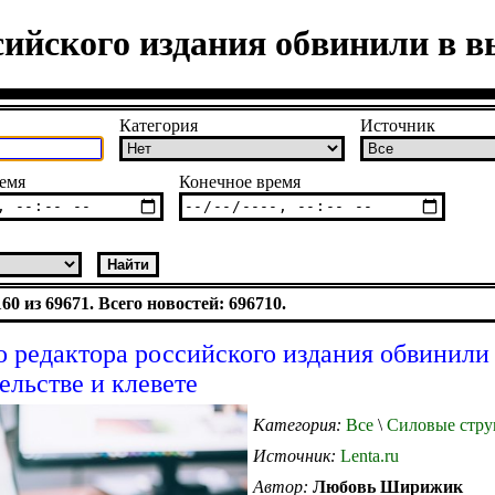
сийского издания обвинили в в
Категория
Источник
емя
Конечное время
0 из 69671. Всего новостей: 696710.
о редактора российского издания обвинили
ельстве и клевете
Категория:
Все
\
Силовые стру
Источник:
Lenta.ru
Автор:
Любовь Ширижик