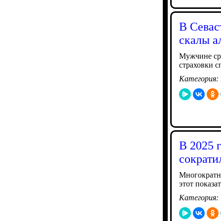
В Севас
скалы а
Мужчине сра
страховки с
Категория:
В 2025 
сократи
Многократны
этот показа
Категория: