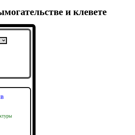
ымогательстве и клевете
 в
ктуры