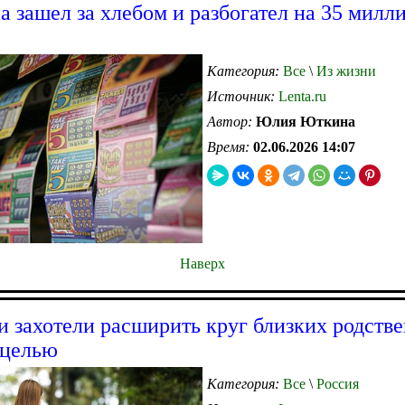
 зашел за хлебом и разбогател на 35 милл
Категория:
Все
\
Из жизни
Источник:
Lenta.ru
Автор:
Юлия Юткина
Время:
02.06.2026 14:07
Наверх
и захотели расширить круг близких родств
 целью
Категория:
Все
\
Россия