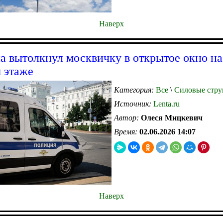
Наверх
 вытолкнул москвичку в открытое окно на
 этаже
Категория:
Все
\
Силовые стру
Источник:
Lenta.ru
Автор:
Олеся Мицкевич
Время:
02.06.2026 14:07
Наверх