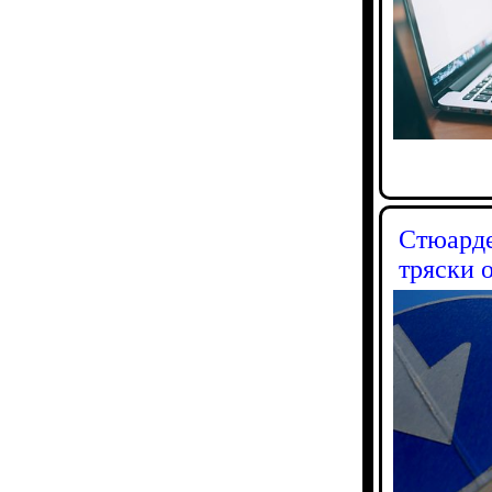
Стюарде
тряски 