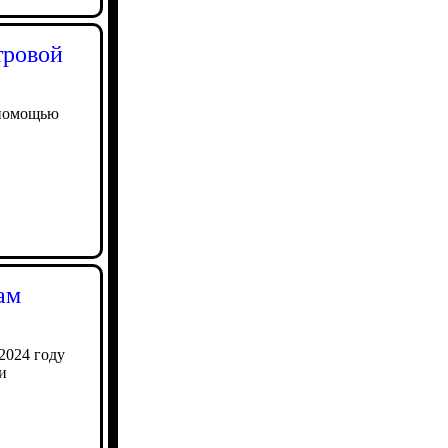
тровой
 помощью
ам
2024 году
и