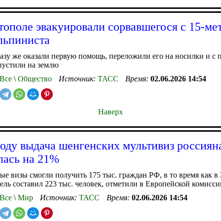
тополе эвакуировали сорвавшегося с 15-ме
льпиниста
зу же оказали первую помощь, переложили его на носилки и с
пустили на землю
Все
\
Общество
Источник:
ТАСС
Время:
02.06.2026 14:54
Наверх
году выдача шенгенских мультивиз россиян
лась на 21%
е визы смогли получить 175 тыс. граждан РФ, в то время как в 
тель составил 223 тыс. человек, отметили в Европейской комисси
Все
\
Мир
Источник:
ТАСС
Время:
02.06.2026 14:54