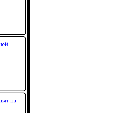
шей
вят на