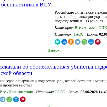
 беспилотников ВСУ
Российские силы также атаков
временной дислокации украин
подразделений в 133 районах
Категория:
Все
\
Армия и ОПК
Источник:
ТАСС
Время:
02.0
Наверх
ссказали об обстоятельствах убийства подр
ской области
коньеров обнаружил и подсветил цель, второй остановил маши
ий произвел выстрел
Все
\
Происшествия
Источник:
ТАСС
Время:
02.06.2026 14:4