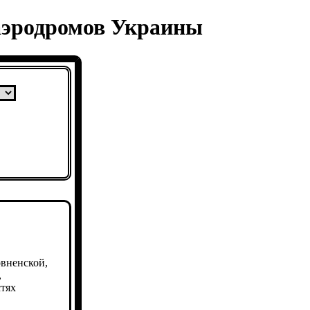
аэродромов Украины
овненской,
,
тях