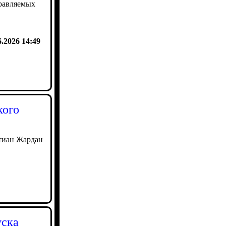
равляемых
6.2026 14:49
кого
стиан Жардан
уска