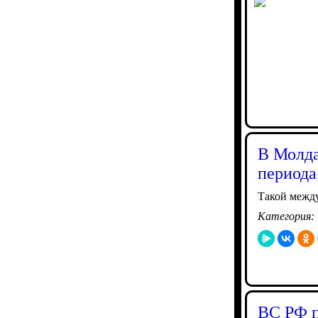
В Молда
периода
Такой между
Категория:
ВС РФ п