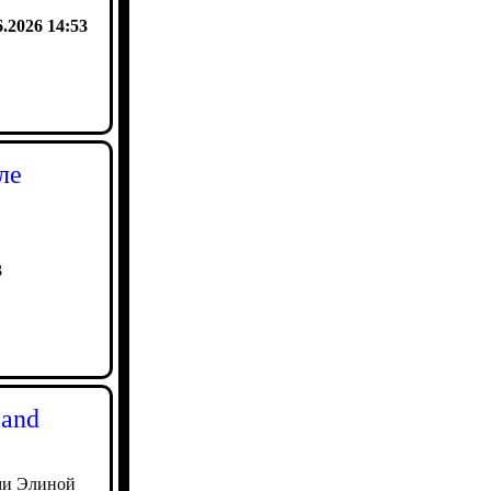
6.2026 14:53
ле
3
land
ми Элиной