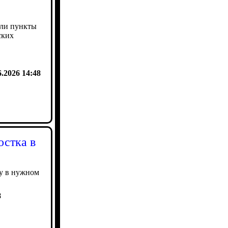
али пункты
ских
6.2026 14:48
остка в
ну в нужном
8