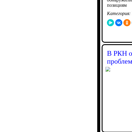
позициям
Категория:
В РКН о
проблем