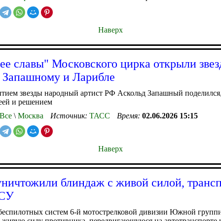
Наверх
ее славы" Московского цирка открыли зве
 Запашному и Ларибле
тием звезды народный артист РФ Аскольд Запашный поделился,
еей и решением
Все
\
Москва
Источник:
ТАСС
Время:
02.06.2026 15:15
Наверх
ничтожили блиндаж с живой силой, трансп
ВСУ
беспилотных систем 6-й мотострелковой дивизии Южной групп
 живую силу противника, передвигающуюся на автотранспорте 