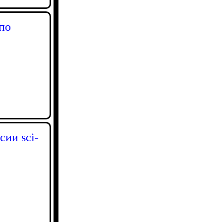
по
сии sci-