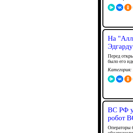
На "Алл
Эдгарду
Перед откры
было его ид
Категория:
ВС РФ у
робот 
Операторы 
обнаружили