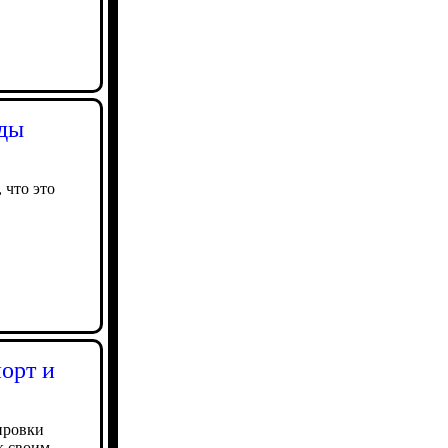
зды
 что это
орт и
ировки
к своим