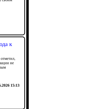
ода к
 отметил,
мации не
нным
6.2026 15:13