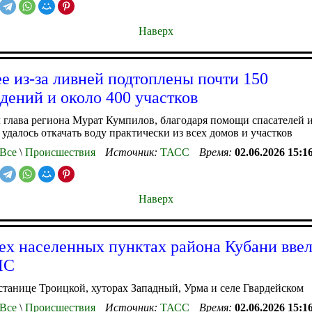
Наверх
е из-за ливней подтоплены почти 150
дений и около 400 участков
 глава региона Мурат Кумпилов, благодаря помощи спасателей 
удалось откачать воду практически из всех домов и участков
Все
\
Происшествия
Источник:
ТАСС
Время:
02.06.2026 15:1
Наверх
ех населенных пунктах района Кубани вве
ЧС
 станице Троицкой, хуторах Западный, Урма и селе Гвардейском
Все
\
Происшествия
Источник:
ТАСС
Время:
02.06.2026 15:1