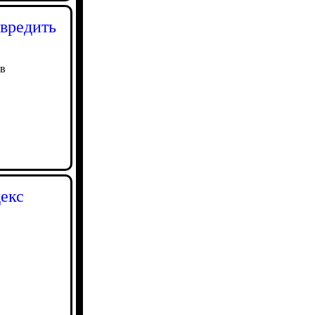
 вредить
ив
екс