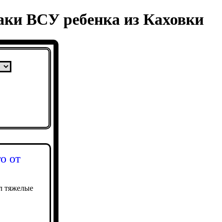
аки ВСУ ребенка из Каховки
о от
ил тяжелые