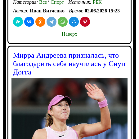
Категория:
Все
\
Спорт
Источник:
РБК
Автор:
Иван Витченко
Время:
02.06.2026 15:23
Наверх
Мирра Андреева призналась, что
благодарить себя научилась у Снуп
Догга