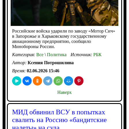
Российские войска ударили по заводу «Мотор Сич»
в Запорожье и Харьковскому государственному
авиационному предприятию, сообщило
Минобороны России.
Категория:
Все
\
Политика
Источник:
РБК
Автор:
Ксения Потрошилина
Время:
02.06.2026 15:46
Наверх
МИД обвинил ВСУ в попытках
свалить на Россию «бандитские
налеты» на суда