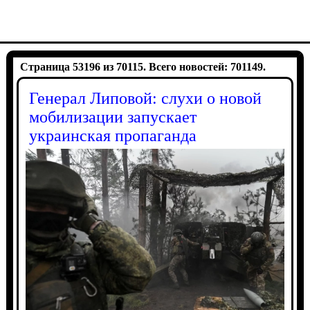
Страница 53196 из 70115. Всего новостей: 701149.
Генерал Липовой: слухи о новой
мобилизации запускает
украинская пропаганда