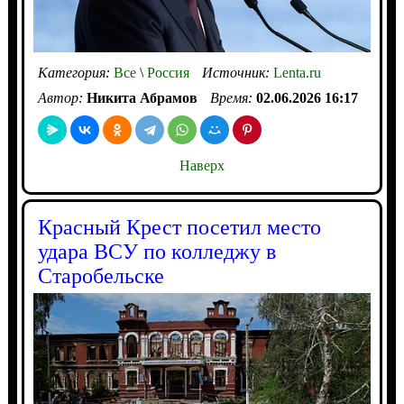
Категория:
Все
\
Россия
Источник:
Lenta.ru
Автор:
Никита Абрамов
Время:
02.06.2026 16:17
Наверх
Красный Крест посетил место
удара ВСУ по колледжу в
Старобельске