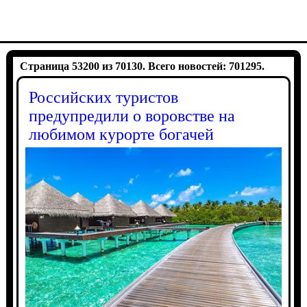
Страница 53200 из 70130. Всего новостей: 701295.
Российских туристов
предупредили о воровстве на
любимом курорте богачей