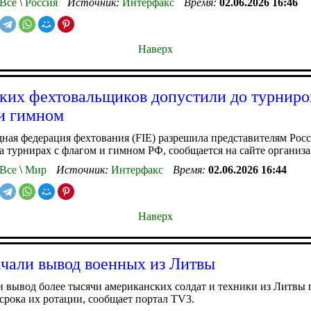
Все
\
Россия
Источник:
Интерфакс
Время:
02.06.2026 16:46
Наверх
ких фехтовальщиков допустили до турниро
и гимном
ая федерация фехтования (FIE) разрешила представителям Рос
а турнирах с флагом и гимном РФ, сообщается на сайте организ
Все
\
Мир
Источник:
Интерфакс
Время:
02.06.2026 16:44
Наверх
али вывод военных из Литвы
вывод более тысячи американских солдат и техники из Литвы 
срока их ротации, сообщает портал TV3.