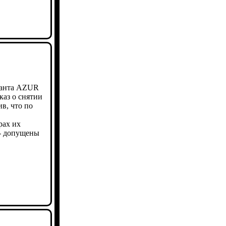
атанта AZUR
каз о снятии
в, что по
рах их
 - допущены