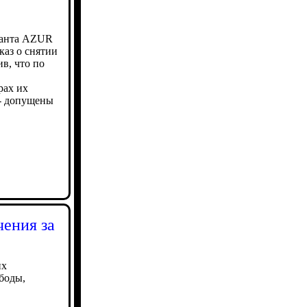
атанта AZUR
каз о снятии
в, что по
рах их
 - допущены
чения за
их
боды,