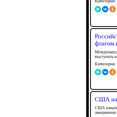
Категория:
Российс
флагом 
Международн
выступать н
Категория:
США нач
США начали 
завершения 