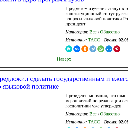
Предметом изучения станут в т
конституционный статус русско
вопросы языковой политики Ро
президент
Категория:
Все
\
Общество
Источник:
ТАСС
Время:
02.0
Наверх
редложил сделать государственным и еже
о языковой политике
Президент напомнил, что план
мероприятий по реализации ос
госполитики уже утвержден
Категория:
Все
\
Общество
Источник:
ТАСС
Время:
02.0