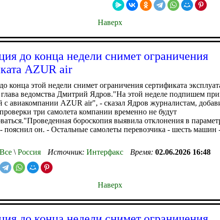
Наверх
ция до конца недели снимет ограничения
ката AZUR air
до конца этой недели снимет ограничения сертификата эксплу
л глава ведомства Дмитрий Ядров."На этой неделе подпишем при
 с авиакомпании AZUR air", - сказал Ядров журналистам, добави
 проверки три самолета компании временно не будут
ваться."Проведенная бороскопия выявила отклонения в парамет
 - пояснил он. - Остальные самолеты перевозчика - шесть машин
Все
\
Россия
Источник:
Интерфакс
Время:
02.06.2026 16:48
Наверх
ция до конца недели снимет ограничения