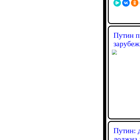
Путин п
зарубе
Путин: 
должна 