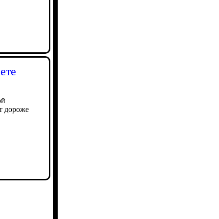
ете
ой
т дороже