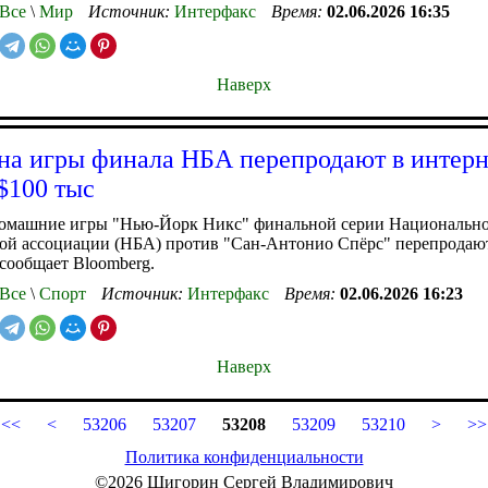
Все
\
Мир
Источник:
Интерфакс
Время:
02.06.2026 16:35
Наверх
на игры финала НБА перепродают в интерн
$100 тыс
домашние игры "Нью-Йорк Никс" финальной серии Национальн
ной ассоциации (НБА) против "Сан-Антонио Спёрс" перепродаю
 сообщает Bloomberg.
Все
\
Спорт
Источник:
Интерфакс
Время:
02.06.2026 16:23
Наверх
<<
<
53206
53207
53208
53209
53210
>
>>
Политика конфиденциальности
©2026 Шигорин Сергей Владимирович