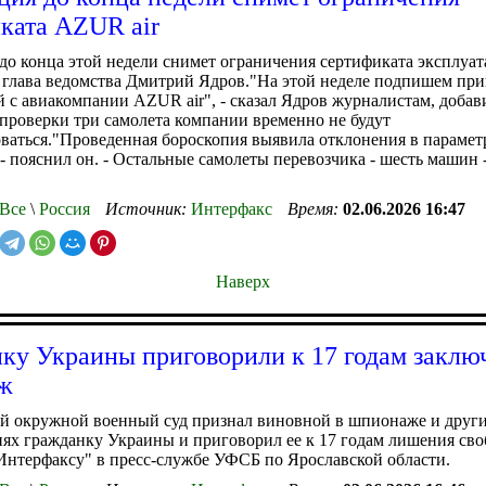
ката AZUR air
до конца этой недели снимет ограничения сертификата эксплу
л глава ведомства Дмитрий Ядров."На этой неделе подпишем при
 с авиакомпании AZUR air", - сказал Ядров журналистам, добави
 проверки три самолета компании временно не будут
ваться."Проведенная бороскопия выявила отклонения в парамет
 - пояснил он. - Остальные самолеты перевозчика - шесть машин
Все
\
Россия
Источник:
Интерфакс
Время:
02.06.2026 16:47
Наверх
ку Украины приговорили к 17 годам заклю
ж
ый окружной военный суд признал виновной в шпионаже и друг
ях гражданку Украины и приговорил ее к 17 годам лишения сво
нтерфаксу" в пресс-службе УФСБ по Ярославской области.