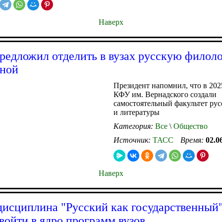
Наверх
редложил отделить в вузах русскую филол
жной
Президент напомнил, что в 202
КФУ им. Вернадского создали
самостоятельный факультет рус
и литературы
Категория:
Все
\
Общество
Источник:
ТАСС
Время:
02.0
Наверх
дисциплина "Русский как государственный
войти в ядро программ вузов