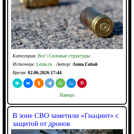
Категория:
Все
\
Силовые структуры
Источник:
Lenta.ru
Автор:
Анна Габай
Время:
02.06.2026 17:44
Наверх
В зоне СВО заметили «Гиацинт» с
защитой от дронов