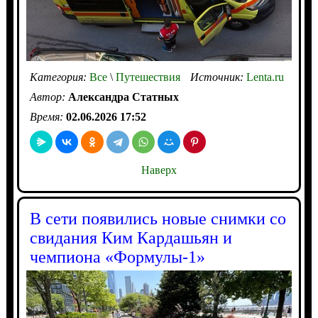
Категория:
Все
\
Путешествия
Источник:
Lenta.ru
Автор:
Александра Статных
Время:
02.06.2026 17:52
Наверх
В сети появились новые снимки со
свидания Ким Кардашьян и
чемпиона «Формулы-1»