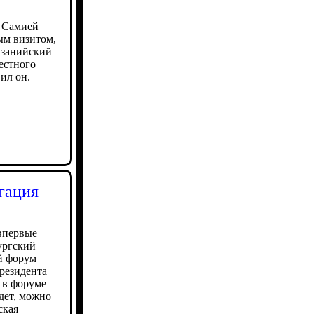
и Самией
ым визитом,
нзанийский
естного
ил он.
гация
впервые
ургский
й форум
резидента
 в форуме
дет, можно
ская