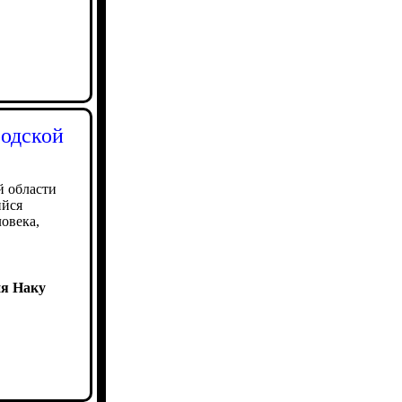
родской
й области
ийся
ловека,
я Наку