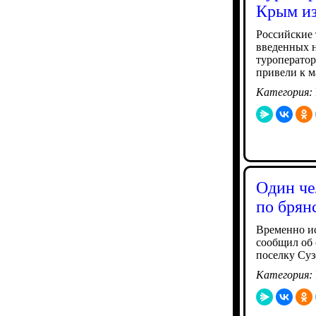
Крым из
Российские 
введенных н
туроператор
привели к м
Категория:
Один че
по брян
Временно ис
сообщил об 
поселку Суз
Категория: