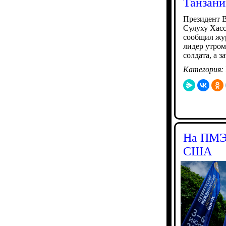
Танзани
Президент 
Сулуху Хасс
сообщил жу
лидер утром
солдата, а 
Категория:
На ПМЭФ
США