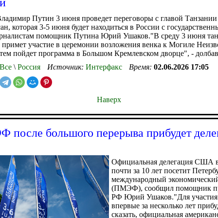
и
Владимир Путин 3 июня проведет переговоры с главой Танзани
ан, которая 3-5 июня будет находиться в России с государственн
рналистам помощник Путина Юрий Ушаков."В среду 3 июня та
 примет участие в церемонии возложения венка к Могиле Неизв
затем пойдет программа в Большом Кремлевском дворце", - долбав
Все
\
Россия
Источник:
Интерфакс
Время:
02.06.2026 17:05
Наверх
 после большого перерыва прибудет деле
Официальная делегация США 
почти за 10 лет посетит Петерб
международный экономически
(ПМЭФ), сообщил помощник п
РФ Юрий Ушаков."Для участия
впервые за несколько лет прибу
сказать, официальная американ