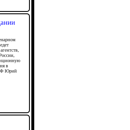
дании
енарном
едет
агентств,
России,
диционную
ня в
 РФ Юрий