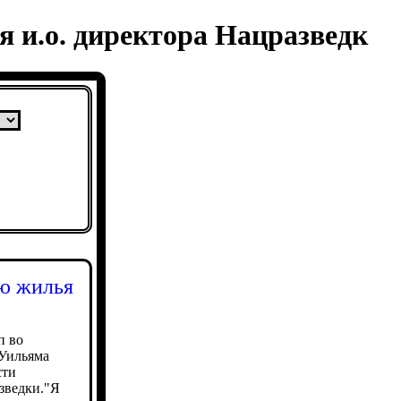
 и.о. директора Нацразведк
ию жилья
п во
 Уильяма
сти
зведки."Я