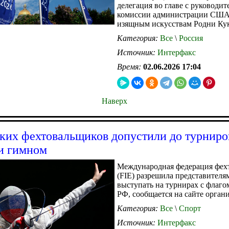
делегация во главе с руководит
комиссии администрации США
изящным искусствам Родни Ку
Категория:
Все
\
Россия
Источник:
Интерфакс
Время:
02.06.2026 17:04
Наверх
ких фехтовальщиков допустили до турниро
и гимном
Международная федерация фех
(FIE) разрешила представителя
выступать на турнирах с флаго
РФ, сообщается на сайте орган
Категория:
Все
\
Спорт
Источник:
Интерфакс