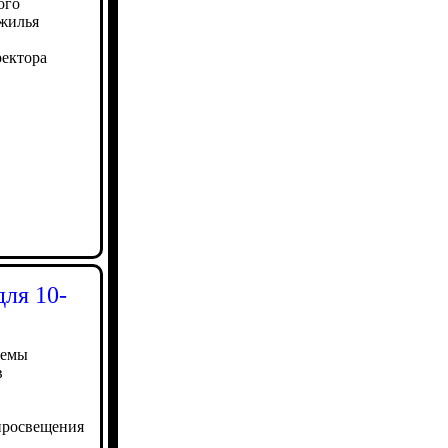
ого
жилья
ректора
для 10-
темы
в
просвещения