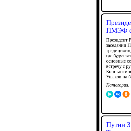
Президе
ПМЭФ с
Президент 
заседании П
традиционн
где будут з
основные с
встречу с р
Константин
Ушаков на 
Категория:
Путин 3