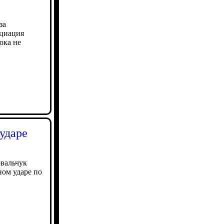
за
оциация
ока не
ударе
вальчук
ом ударе по