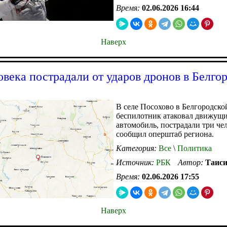
Время:
02.06.2026 16:44
Наверх
овека пострадали от ударов дронов в Белго
В селе Посохово в Белгородско
беспилотник атаковал движущ
автомобиль, пострадали три че
сообщил оперштаб региона.
Категория:
Все
\
Политика
Источник:
РБК
Автор:
Таиси
Время:
02.06.2026 17:55
Наверх