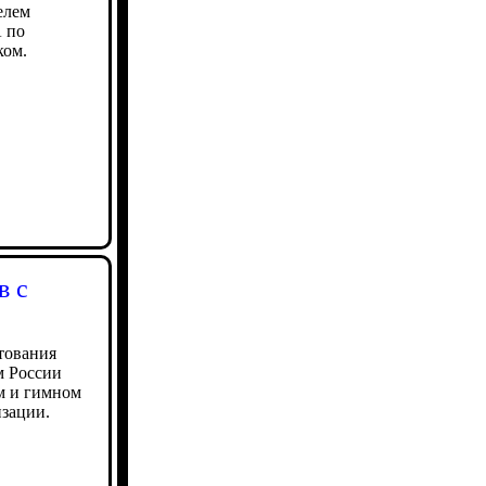
елем
 по
ком.
в с
тования
м России
м и гимном
изации.