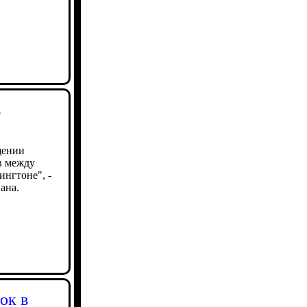
в
щении
в между
нгтоне", -
ана.
ок в