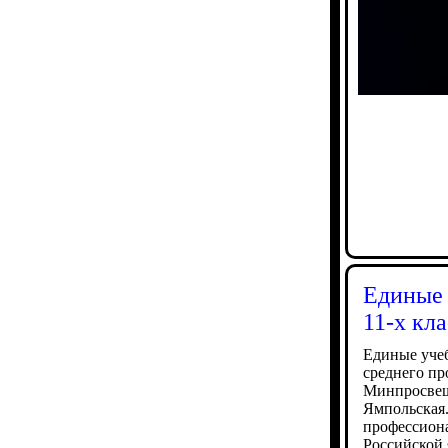
Единые 
11-х кл
Единые учеб
среднего пр
Минпросвещ
Ямпольская.
профессиона
Российской