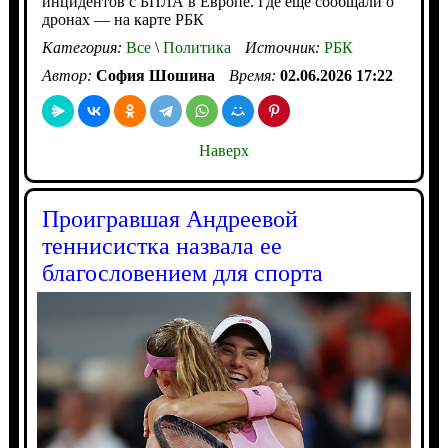
инцидентов с БПЛА в Европе. Где еще сообщали о
дронах — на карте РБК
Категория:
Все
\
Политика
Источник:
РБК
Автор:
София Шошина
Время:
02.06.2026 17:22
Наверх
Проигравшая Андреевой
теннисистка назвала ее
благословением для спорта