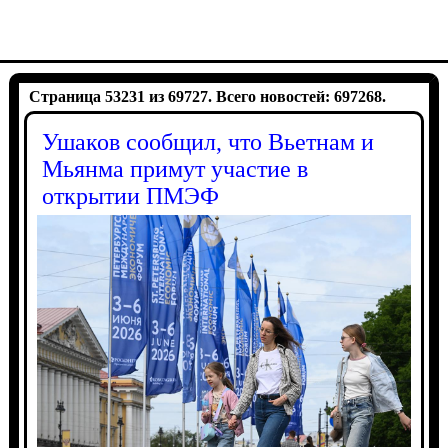
Страница 53231 из 69727. Всего новостей: 697268.
Ушаков сообщил, что Вьетнам и
Мьянма примут участие в
открытии ПМЭФ