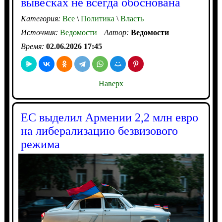
вывесках не всегда обоснована
Категория:
Все
\
Политика
\
Власть
Источник:
Ведомости
Автор:
Ведомости
Время:
02.06.2026 17:45
Наверх
ЕС выделил Армении 2,2 млн евро
на либерализацию безвизового
режима