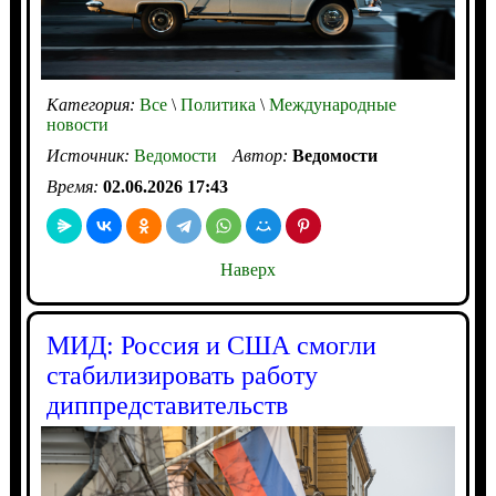
Категория:
Все
\
Политика
\
Международные
новости
Источник:
Ведомости
Автор:
Ведомости
Время:
02.06.2026 17:43
Наверх
МИД: Россия и США смогли
стабилизировать работу
диппредставительств